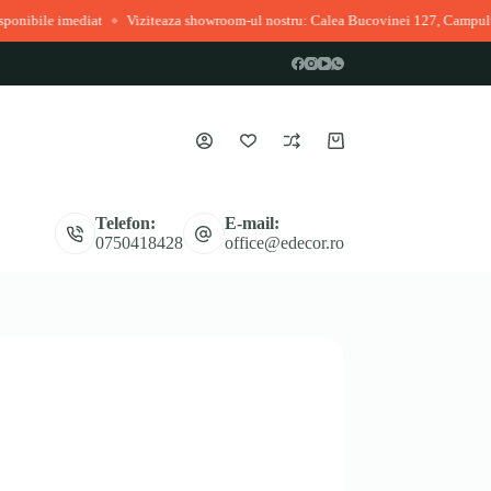
Viziteaza showroom-ul nostru: Calea Bucovinei 127, Campulung Moldovenes
◆
Coș
de
cumpărături
Telefon:
E-mail:
0750418428
office@edecor.ro