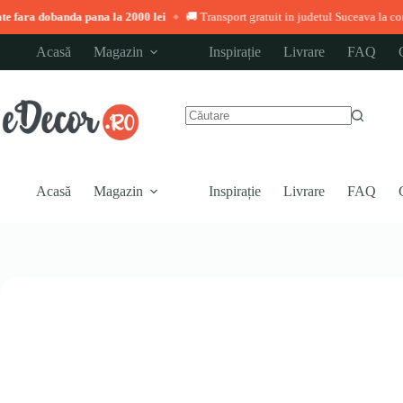
 pana la 2000 lei
🚚 Transport gratuit in judetul Suceava la comenzi peste 3.000
◆
Sari
Acasă
Magazin
Inspirație
Livrare
FAQ
la
conținut
Niciun
rezultat
Acasă
Magazin
Inspirație
Livrare
FAQ