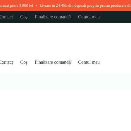
 lei
Livrare in 24-48h din depozit propriu pentru produsele disponibile imediat
◆
Contact
Coş
Finalizare comandă
Contul meu
Contact
Coş
Finalizare comandă
Contul meu