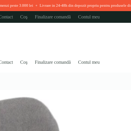
000 lei
Livrare in 24-48h din depozit propriu pentru produsele disponibile imed
◆
Contact
Coş
Finalizare comandă
Contul meu
Contact
Coş
Finalizare comandă
Contul meu