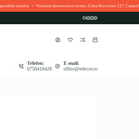
iat
Viziteaza showroom-ul nostru: Calea Bucovinei 127, Campulung Moldoven
◆
Coș
de
cumpărături
Telefon:
E-mail:
0750418428
office@edecor.ro