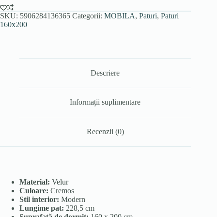
SKU:
5906284136365
Categorii:
MOBILA
,
Paturi
,
Paturi
160x200
Descriere
Informații suplimentare
Recenzii (0)
Material:
Velur
Culoare:
Cremos
Stil interior:
Modern
Lungime pat:
228,5 cm
Suprafață de dormit:
160 x 200 cm