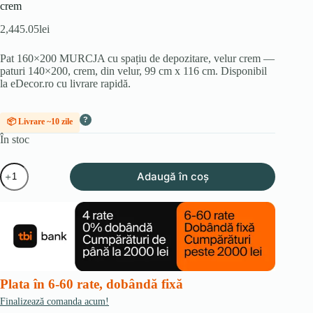
crem
2,445.05
lei
Pat 160×200 MURCJA cu spațiu de depozitare, velur crem —
paturi 140×200, crem, din velur, 99 cm x 116 cm. Disponibil
la eDecor.ro cu livrare rapidă.
?
📦 Livrare ~10 zile
În stoc
Cantitate
Adaugă în coș
Pat
160x200
MURCJA
cu
spațiu
de
depozitare,
din
velur
Plata în 6-60 rate, dobândă fixă
crem
Finalizează comanda acum!