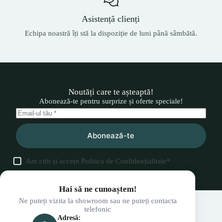
Asistență clienți
Echipa noastră îți stă la dispoziție de luni până sâmbătă.
Noutăți care te așteaptă!
Abonează-te pentru surprize și oferte speciale!
Abonează-te
Am citit și accept
Politica de Confidențialitate
*
Hai să ne cunoaștem!
Ne puteți vizita la showroom sau ne puteți contacta
telefonic
Adresă: