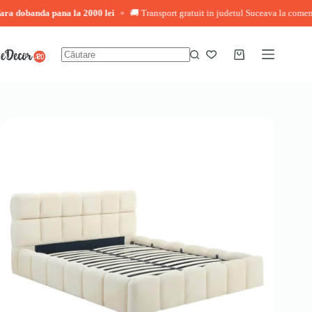
 dobanda pana la 2000 lei
🚚 Transport gratuit in judetul Suceava la comenzi pe
◆
Sari
la
conținut
Coș
Niciun
de
rezultat
cumpărături