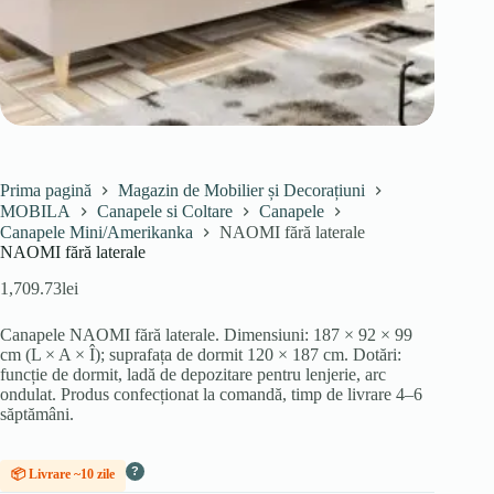
Prima pagină
Magazin de Mobilier și Decorațiuni
MOBILA
Canapele si Coltare
Canapele
Canapele Mini/Amerikanka
NAOMI fără laterale
NAOMI fără laterale
1,709.73
lei
Canapele NAOMI fără laterale. Dimensiuni: 187 × 92 × 99
cm (L × A × Î); suprafața de dormit 120 × 187 cm. Dotări:
funcție de dormit, ladă de depozitare pentru lenjerie, arc
ondulat. Produs confecționat la comandă, timp de livrare 4–6
săptămâni.
?
📦 Livrare ~10 zile