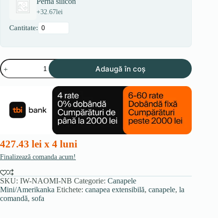
Pernă silicon
+
32.67
lei
Cantitate:
Cantitate
Adaugă în coș
NAOMI
fără
laterale
427.43 lei x 4 luni
Finalizează comanda acum!
SKU:
IW-NAOMI-NB
Categorie:
Canapele
Mini/Amerikanka
Etichete:
canapea extensibilă
,
canapele
,
la
comandă
,
sofa