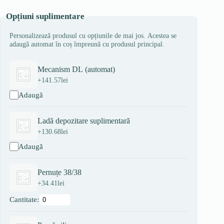
Opțiuni suplimentare
Personalizează produsul cu opțiunile de mai jos. Acestea se
adaugă automat în coș împreună cu produsul principal.
Mecanism DL (automat)
+
141.57
lei
Adaugă
Ladă depozitare suplimentară
+
130.68
lei
Adaugă
Pernuțe 38/38
+
34.41
lei
Cantitate: