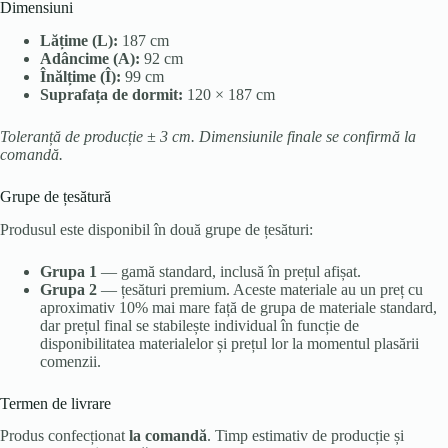
Dimensiuni
Lățime (L):
187 cm
Adâncime (A):
92 cm
Înălțime (Î):
99 cm
Suprafața de dormit:
120 × 187 cm
Toleranță de producție ± 3 cm. Dimensiunile finale se confirmă la
comandă.
Grupe de țesătură
Produsul este disponibil în două grupe de țesături:
Grupa 1
— gamă standard, inclusă în prețul afișat.
Grupa 2
— țesături premium. Aceste materiale au un preț cu
aproximativ 10% mai mare față de grupa de materiale standard,
dar prețul final se stabilește individual în funcție de
disponibilitatea materialelor și prețul lor la momentul plasării
comenzii.
Termen de livrare
Produs confecționat
la comandă
. Timp estimativ de producție și