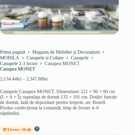
Prima pagină
Magazin de Mobilier și Decorațiuni
MOBILA
Canapele si Coltare
Canapele
Canapele 2-3 locuri
Canapea MONET
Canapea MONET
Interval
2,134.44
lei
–
2,347.88
lei
de
prețuri:
Canapele Canapea MONET. Dimensiuni: 221 × 96 × 90 cm
2,134.44lei
(L × A × Î); suprafața de dormit 135 × 191 cm. Dotări: funcție
până
de dormit, ladă de depozitare pentru lenjerie, arc Bonell.
la
Produs confecționat la comandă, timp de livrare 4–6
2,347.88lei
săptămâni.
?
📦 Livrare ~10 zile