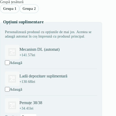
Grupă țesătură
Grupa 1
Grupa 2
Opțiuni suplimentare
Personalizează produsul cu opțiunile de mai jos. Acestea se
adaugă automat în coș împreună cu produsul principal.
Mecanism DL (automat)
+
141.57
lei
Adaugă
Ladă depozitare suplimentară
+
130.68
lei
Adaugă
Pernuțe 38/38
+
34.41
lei