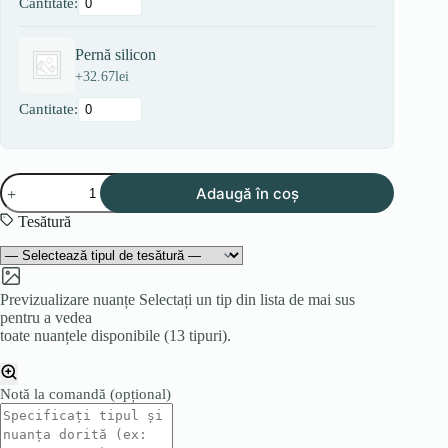
Cantitate:
Pernă silicon
+
32.67
lei
Cantitate:
Cantitate
Adaugă în coș
Canapea
MONET
Tesătură
Previzualizare nuanțe
Selectați un tip din lista de mai sus
pentru a vedea
toate nuanțele disponibile (13 tipuri).
Notă la comandă
(opțional)