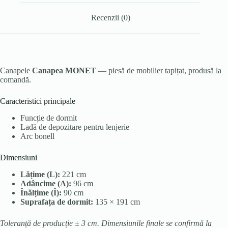
Recenzii (0)
Canapele
Canapea MONET
— piesă de mobilier tapițat, produsă la
comandă.
Caracteristici principale
Funcție de dormit
Ladă de depozitare pentru lenjerie
Arc bonell
Dimensiuni
Lățime (L):
221 cm
Adâncime (A):
96 cm
Înălțime (Î):
90 cm
Suprafața de dormit:
135 × 191 cm
Toleranță de producție ± 3 cm. Dimensiunile finale se confirmă la