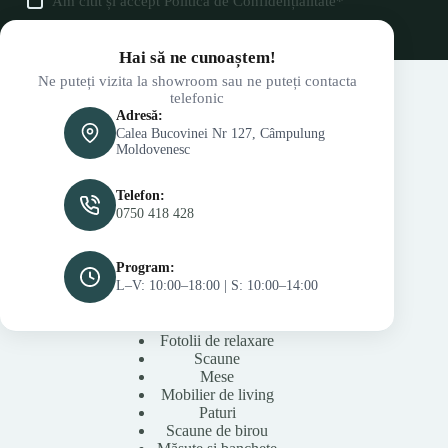
Am citit și accept
Politica de Confidențialitate
*
Hai să ne cunoaștem!
Ne puteți vizita la showroom sau ne puteți contacta
telefonic
Adresă:
Calea Bucovinei Nr 127, Câmpulung
Moldovenesc
Telefon:
0750 418 428
Program:
L–V: 10:00–18:00 | S: 10:00–14:00
Fotolii de relaxare
Scaune
Mese
Mobilier de living
Paturi
Scaune de birou