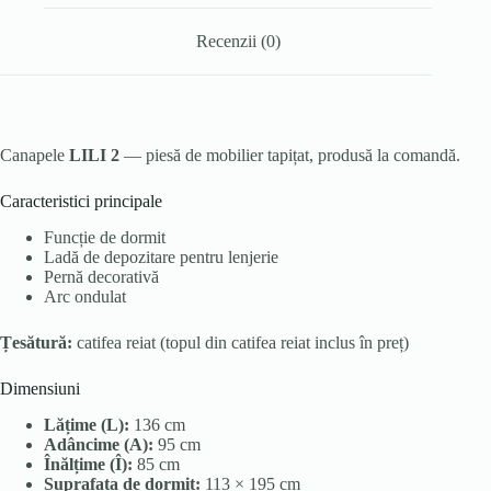
Recenzii (0)
Canapele
LILI 2
— piesă de mobilier tapițat, produsă la comandă.
Caracteristici principale
Funcție de dormit
Ladă de depozitare pentru lenjerie
Pernă decorativă
Arc ondulat
Țesătură:
catifea reiat (topul din catifea reiat inclus în preț)
Dimensiuni
Lățime (L):
136 cm
Adâncime (A):
95 cm
Înălțime (Î):
85 cm
Suprafața de dormit:
113 × 195 cm