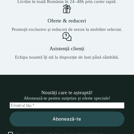
Livrăm în toată România în 24–48h prin curier rapid.
Oferte & reduceri
Promoții exclusive și reduceri de sezon la mobilier selectat.
Asistență clienți
Echipa noastră îți stă la dispoziție de luni până sâmbătă.
Noutăți care te așteaptă!
Abonează-te pentru surprize și oferte speciale!
Abonează-te