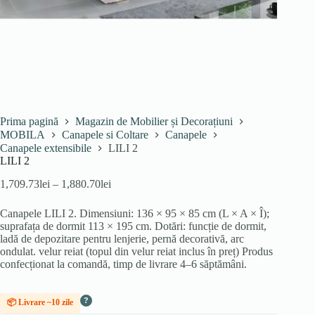
Prima pagină
Magazin de Mobilier și Decorațiuni
MOBILA
Canapele si Coltare
Canapele
Canapele extensibile
LILI 2
LILI 2
Interval
1,709.73
lei
–
1,880.70
lei
de
prețuri:
Canapele LILI 2. Dimensiuni: 136 × 95 × 85 cm (L × A × Î);
1,709.73lei
suprafața de dormit 113 × 195 cm. Dotări: funcție de dormit,
până
ladă de depozitare pentru lenjerie, pernă decorativă, arc
la
ondulat. velur reiat (topul din velur reiat inclus în preț) Produs
1,880.70lei
confecționat la comandă, timp de livrare 4–6 săptămâni.
?
📦 Livrare ~10 zile