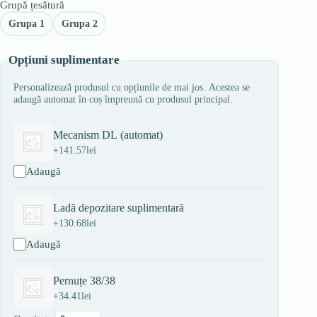
Grupă țesătură
Grupa 1
Grupa 2
Opțiuni suplimentare
Personalizează produsul cu opțiunile de mai jos. Acestea se
adaugă automat în coș împreună cu produsul principal.
Mecanism DL (automat)
+
141.57
lei
Adaugă
Ladă depozitare suplimentară
+
130.68
lei
Adaugă
Pernuțe 38/38
+
34.41
lei