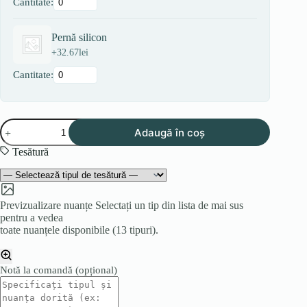
Cantitate:
Pernă silicon
+
32.67
lei
Cantitate:
Cantitate
Adaugă în coș
LILI
2
Tesătură
Previzualizare nuanțe
Selectați un tip din lista de mai sus
pentru a vedea
toate nuanțele disponibile (13 tipuri).
Notă la comandă
(opțional)