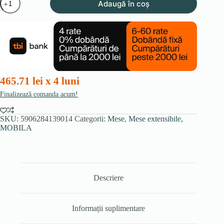
Adaugă în coș
Masa
OVAL
extensibilă
180-
220
cm,
nuanță
de
nuc
465.71 lei x 4 luni
Finalizează comanda acum!
SKU:
5906284139014
Categorii:
Mese
,
Mese extensibile
,
MOBILA
Descriere
Informații suplimentare