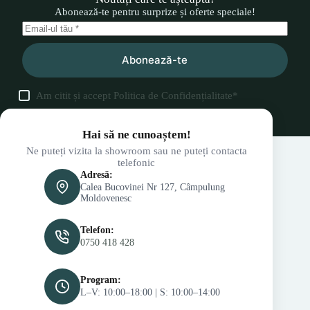
Abonează-te pentru surprize și oferte speciale!
Abonează-te
Am citit și accept
Politica de Confidențialitate
*
Hai să ne cunoaștem!
Ne puteți vizita la showroom sau ne puteți contacta
telefonic
Adresă:
Calea Bucovinei Nr 127, Câmpulung
Moldovenesc
Telefon:
0750 418 428
Program:
L–V: 10:00–18:00 | S: 10:00–14:00