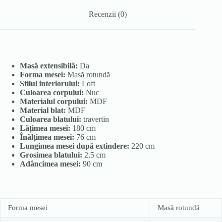
Recenzii (0)
Masă extensibilă:
Da
Forma mesei:
Masă rotundă
Stilul interiorului:
Loft
Culoarea corpului:
Nuc
Materialul corpului:
MDF
Material blat:
MDF
Culoarea blatului:
travertin
Lățimea mesei:
180 cm
Înălțimea mesei:
76 cm
Lungimea mesei după extindere:
220 cm
Grosimea blatului:
2,5 cm
Adâncimea mesei:
90 cm
Forma mesei
Masă rotundă