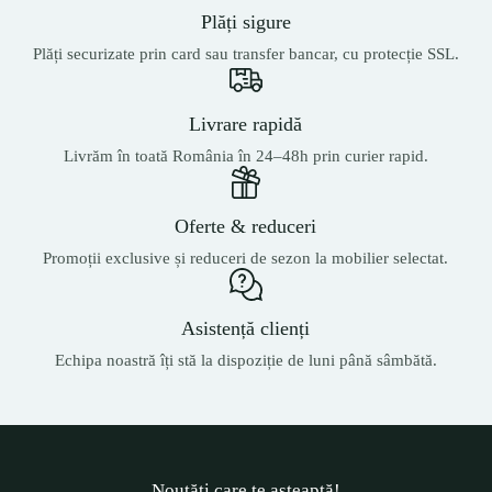
Plăți sigure
Plăți securizate prin card sau transfer bancar, cu protecție SSL.
Livrare rapidă
Livrăm în toată România în 24–48h prin curier rapid.
Oferte & reduceri
Promoții exclusive și reduceri de sezon la mobilier selectat.
Asistență clienți
Echipa noastră îți stă la dispoziție de luni până sâmbătă.
Noutăți care te așteaptă!