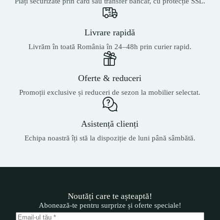
Plăți securizate prin card sau transfer bancar, cu protecție SSL.
Livrare rapidă
Livrăm în toată România în 24–48h prin curier rapid.
Oferte & reduceri
Promoții exclusive și reduceri de sezon la mobilier selectat.
Asistență clienți
Echipa noastră îți stă la dispoziție de luni până sâmbătă.
Noutăți care te așteaptă!
Abonează-te pentru surprize și oferte speciale!