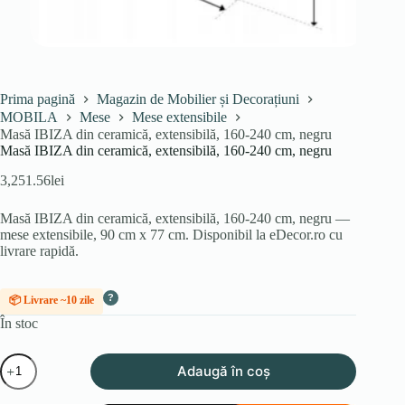
Prima pagină
Magazin de Mobilier și Decorațiuni
MOBILA
Mese
Mese extensibile
Masă IBIZA din ceramică, extensibilă, 160-240 cm, negru
Masă IBIZA din ceramică, extensibilă, 160-240 cm, negru
3,251.56
lei
Masă IBIZA din ceramică, extensibilă, 160-240 cm, negru —
mese extensibile, 90 cm x 77 cm. Disponibil la eDecor.ro cu
livrare rapidă.
?
📦 Livrare ~10 zile
În stoc
Cantitate
Adaugă în coș
Masă
IBIZA