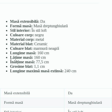
Masă extensibilă:
Da
Formă masă:
Masă dreptunghiulară
Stil interior:
În stil loft
Culoare corp:
negru
Material corp:
metal
Material blat:
Ceramic
Culoare blat:
marmură neagră
Lungime masă:
160 cm
Lățime masă:
160 cm
Înălțime masă:
77,5 cm
Grosime blat:
1,1 cm
Lungime maximă masă extinsă:
240 cm
Masă extensibilă
Da
Formă masă
Masă dreptunghiulară