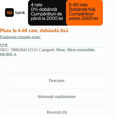
din
ceramică,
extensibilă,
160-
240
cm,
negru
Plata în 6-60 rate, dobândă fixă
Finalizează comanda acum!
SKU:
5906284132121
Categorii:
Mese
,
Mese extensibile
,
MOBILA
Descriere
Informații suplimentare
Recenzii (0)