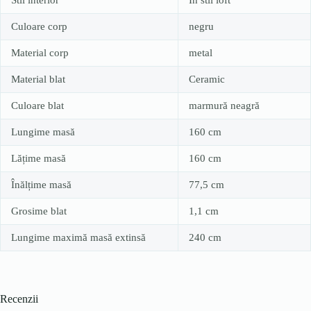
Stil interior
În stil loft
Culoare corp
negru
Material corp
metal
Material blat
Ceramic
Culoare blat
marmură neagră
Lungime masă
160 cm
Lățime masă
160 cm
Înălțime masă
77,5 cm
Grosime blat
1,1 cm
Lungime maximă masă extinsă
240 cm
Recenzii