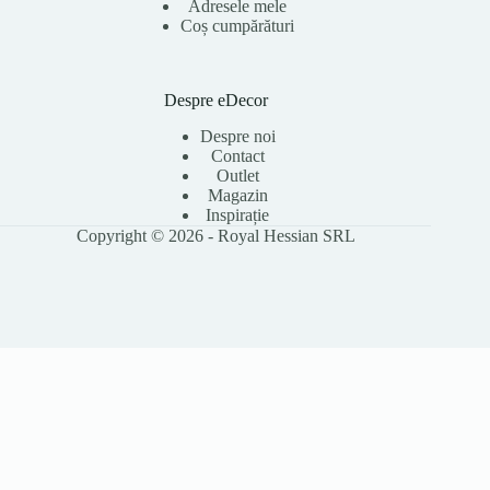
Adresele mele
Coș cumpărături
Despre eDecor
Despre noi
Contact
Outlet
Magazin
Inspirație
Copyright © 2026 - Royal Hessian SRL
Folosim cookie-uri pentru a îmbunătăți experiența ta pe site, a analiza