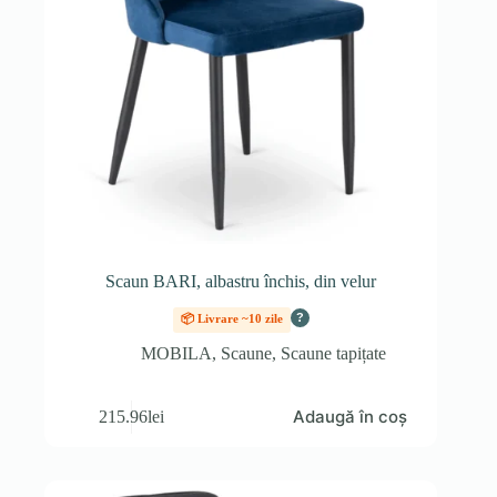
Scaun BARI, albastru închis, din velur
?
📦 Livrare ~10 zile
MOBILA
,
Scaune
,
Scaune tapițate
Adaugă în coș
215.96
lei