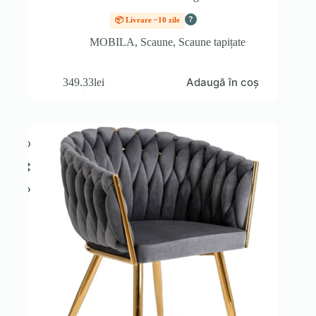
?
📦 Livrare ~10 zile
MOBILA
,
Scaune
,
Scaune tapițate
Adaugă în coș
349.33
lei