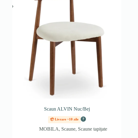
Scaun ALVIN Nuc/Bej
?
📦 Livrare ~10 zile
MOBILA
,
Scaune
,
Scaune tapițate