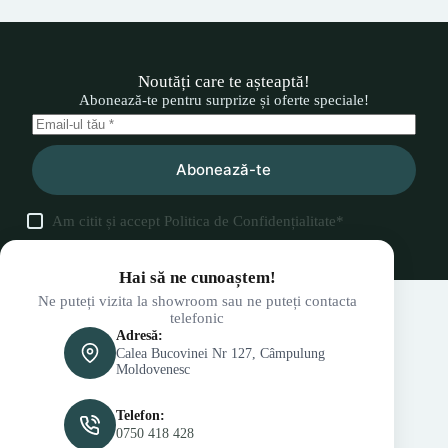
Noutăți care te așteaptă!
Abonează-te pentru surprize și oferte speciale!
Abonează-te
Am citit și accept
Politica de Confidențialitate
*
Hai să ne cunoaștem!
Ne puteți vizita la showroom sau ne puteți contacta
telefonic
Adresă:
Calea Bucovinei Nr 127, Câmpulung
Moldovenesc
Telefon:
0750 418 428