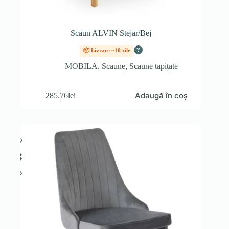
Scaun ALVIN Stejar/Bej
?
📦 Livrare ~10 zile
MOBILA
,
Scaune
,
Scaune tapițate
Adaugă în coș
285.76
lei