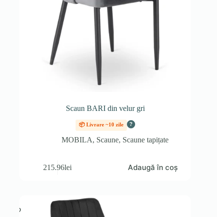
Scaun BARI din velur gri
?
📦 Livrare ~10 zile
MOBILA
,
Scaune
,
Scaune tapițate
Adaugă în coș
215.96
lei