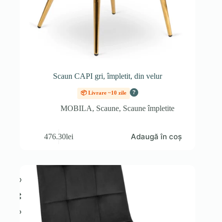
Scaun CAPI gri, împletit, din velur
?
📦 Livrare ~10 zile
MOBILA
,
Scaune
,
Scaune împletite
Adaugă în coș
476.30
lei