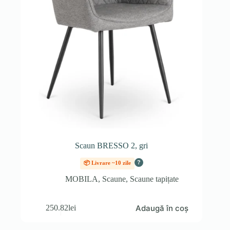
Scaun BRESSO 2, gri
?
📦 Livrare ~10 zile
MOBILA
,
Scaune
,
Scaune tapițate
Adaugă în coș
250.82
lei