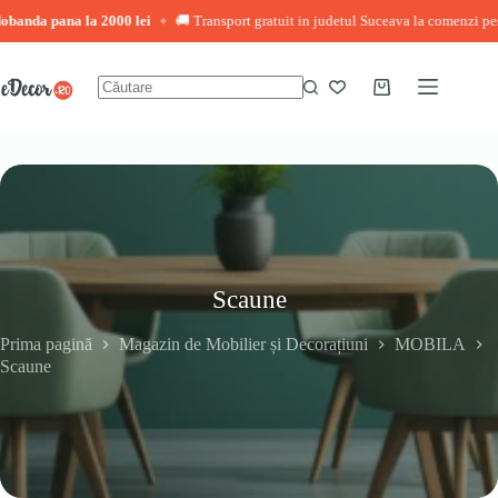
 pana la 2000 lei
🚚 Transport gratuit in judetul Suceava la comenzi peste 3.000
◆
Sari
la
conținut
Coș
Niciun
de
rezultat
cumpărături
Scaune
Prima pagină
Magazin de Mobilier și Decorațiuni
MOBILA
Scaune