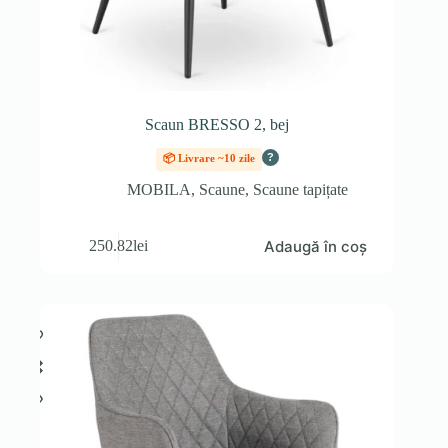
Scaun BRESSO 2, bej
?
📦 Livrare ~10 zile
MOBILA
,
Scaune
,
Scaune tapițate
Adaugă în coș
250.82
lei