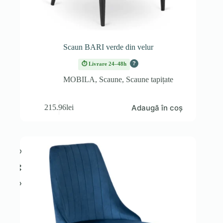
Scaun BARI verde din velur
?
⏱ Livrare 24–48h
MOBILA
,
Scaune
,
Scaune tapițate
Adaugă în coș
215.96
lei