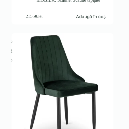
MOBILA
,
Scaune
,
Scaune tapițate
Adaugă în coș
215.96
lei