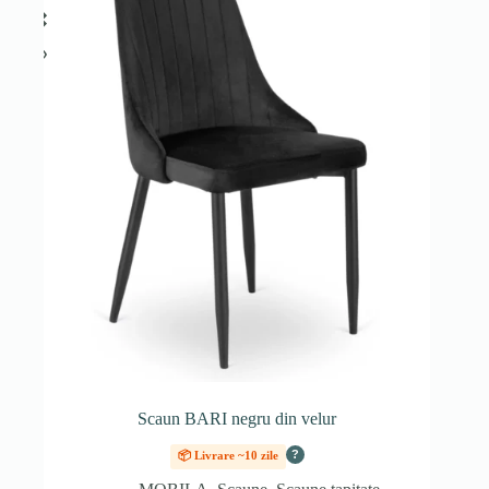
Scaun BARI negru din velur
?
📦 Livrare ~10 zile