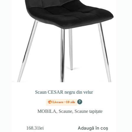
Scaun CESAR negru din velur
?
📦 Livrare ~10 zile
MOBILA
,
Scaune
,
Scaune tapițate
Adaugă în coș
168.31
lei