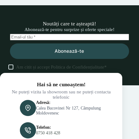
Noutăți care te așteaptă!
Abonează-te pentru surprize și oferte speciale!
Abonează-te
Am citit și accept
Politica de Confidențialitate
*
Hai să ne cunoaștem!
Ne puteți vizita la showroom sau ne puteți contacta
telefonic
Adresă:
Calea Bucovinei Nr 127, Câmpulung
Moldovenesc
Telefon:
0750 418 428