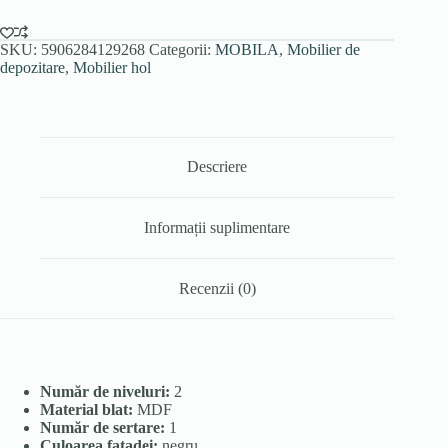
SKU:
5906284129268
Categorii:
MOBILA
,
Mobilier de
depozitare
,
Mobilier hol
Descriere
Informații suplimentare
Recenzii (0)
Număr de niveluri:
2
Material blat:
MDF
Număr de sertare:
1
Culoarea fațadei:
negru