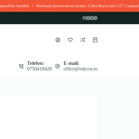
diat
Viziteaza showroom-ul nostru: Calea Bucovinei 127, Campulung Moldove
◆
Coș
de
cumpărături
Telefon:
E-mail:
0750418428
office@edecor.ro