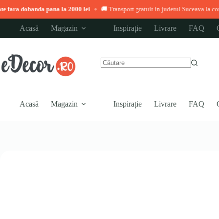
nda pana la 2000 lei
🚚 Transport gratuit in judetul Suceava la comenzi peste 3.
◆
Sari
Acasă
Magazin
Inspirație
Livrare
FAQ
la
conținut
Niciun
rezultat
Acasă
Magazin
Inspirație
Livrare
FAQ