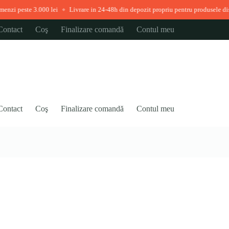
000 lei
Livrare in 24-48h din depozit propriu pentru produsele disponibile ime
◆
Contact
Coş
Finalizare comandă
Contul meu
Contact
Coş
Finalizare comandă
Contul meu