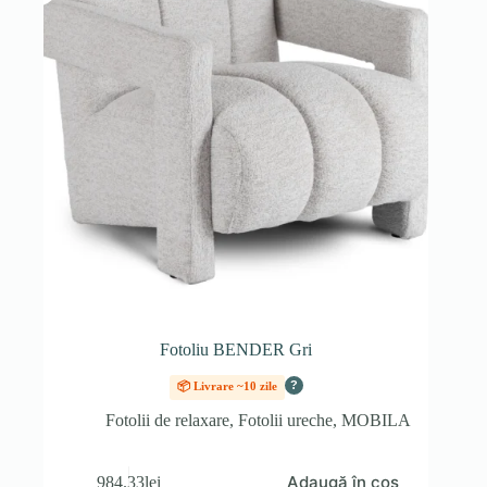
Fotoliu BENDER Gri
?
📦 Livrare ~10 zile
Fotolii de relaxare
,
Fotolii ureche
,
MOBILA
Adaugă în coș
984.33
lei