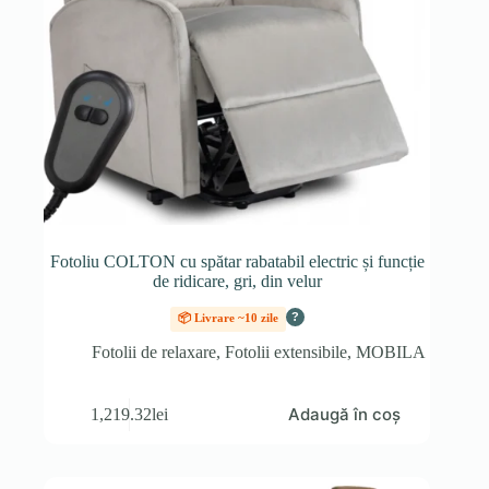
Fotoliu COLTON cu spătar rabatabil electric și funcție
de ridicare, gri, din velur
?
📦 Livrare ~10 zile
Fotolii de relaxare
,
Fotolii extensibile
,
MOBILA
Adaugă în coș
1,219.32
lei