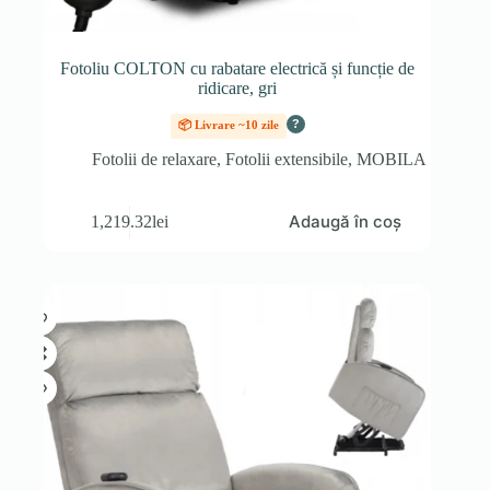
Fotoliu COLTON cu rabatare electrică și funcție de
ridicare, gri
?
📦 Livrare ~10 zile
Fotolii de relaxare
,
Fotolii extensibile
,
MOBILA
Adaugă în coș
1,219.32
lei