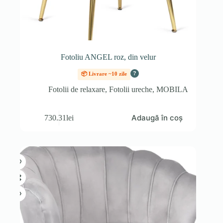
Fotoliu ANGEL roz, din velur
?
📦 Livrare ~10 zile
Fotolii de relaxare
,
Fotolii ureche
,
MOBILA
Adaugă în coș
730.31
lei