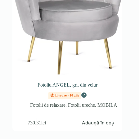
Fotoliu ANGEL, gri, din velur
?
📦 Livrare ~10 zile
Fotolii de relaxare
,
Fotolii ureche
,
MOBILA
Adaugă în coș
730.31
lei