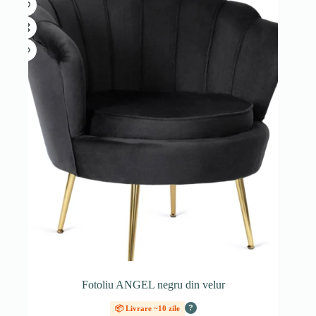
Fotoliu ANGEL negru din velur
?
📦 Livrare ~10 zile