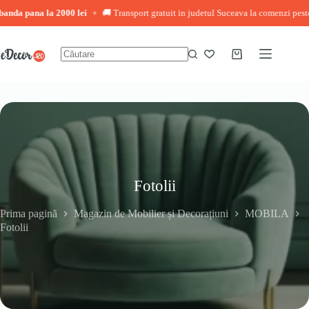
a la 2000 lei
🚚 Transport gratuit in judetul Suceava la comenzi peste 3.000 lei
◆
Sari
la
conținut
Coș
Niciun
de
rezultat
cumpărături
Fotolii
Prima pagină
Magazin de Mobilier și Decorațiuni
MOBILA
Fotolii