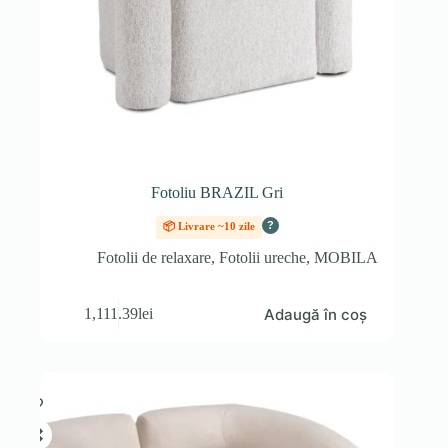
Fotoliu BRAZIL Gri
?
📦 Livrare ~10 zile
Fotolii de relaxare
,
Fotolii ureche
,
MOBILA
Adaugă în coș
1,111.39
lei