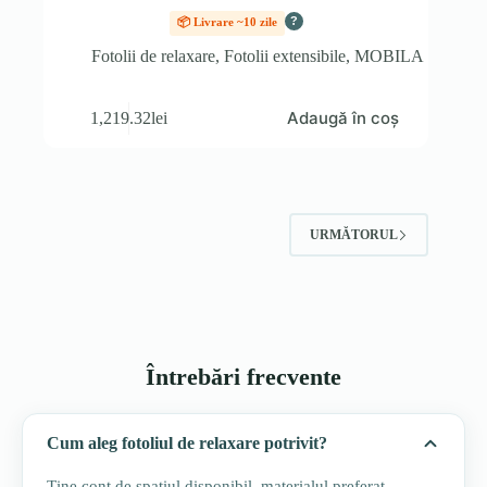
?
📦 Livrare ~10 zile
Fotolii de relaxare
,
Fotolii extensibile
,
MOBILA
Adaugă în coș
1,219.32
lei
URMĂTORUL
Întrebări frecvente
Cum aleg fotoliul de relaxare potrivit?
Ține cont de spațiul disponibil, materialul preferat