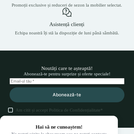
Promoții exclusive și reduceri de sezon la mobilier selectat.
Asistență clienți
Echipa noastră îți stă la dispoziție de luni până sâmbătă.
Noutăți care te așteaptă!
Abonează-te pentru surprize și oferte speciale!
Abonează-te
Am citit și accept
Politica de Confidențialitate
*
Hai să ne cunoaștem!
Ne puteți vizita la showroom sau ne puteți contacta