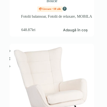
Boucle
?
📦 Livrare ~10 zile
Fotolii balansoar
,
Fotolii de relaxare
,
MOBILA
Adaugă în coș
648.87
lei