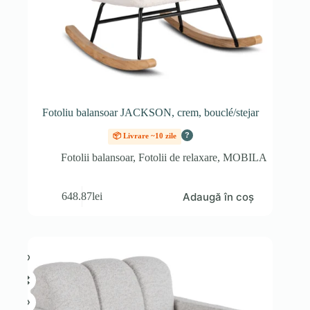
Fotoliu balansoar JACKSON, crem, bouclé/stejar
?
📦 Livrare ~10 zile
Fotolii balansoar
,
Fotolii de relaxare
,
MOBILA
Adaugă în coș
648.87
lei