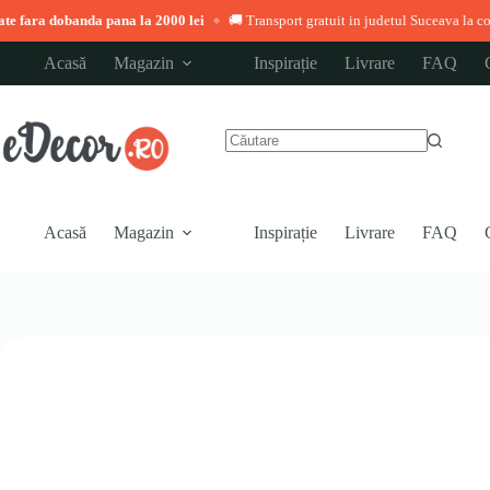
 pana la 2000 lei
🚚 Transport gratuit in judetul Suceava la comenzi peste 3.000
◆
Sari
Acasă
Magazin
Inspirație
Livrare
FAQ
la
conținut
Niciun
rezultat
Acasă
Magazin
Inspirație
Livrare
FAQ