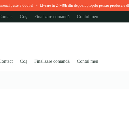
 lei
Livrare in 24-48h din depozit propriu pentru produsele disponibile imediat
◆
Contact
Coş
Finalizare comandă
Contul meu
Contact
Coş
Finalizare comandă
Contul meu