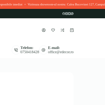
Viziteaza showroom-ul nostru: Calea Bucovinei 127, Campulung Moldovenes
◆
Coș
de
cumpărături
Telefon:
E-mail:
0750418428
office@edecor.ro