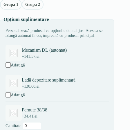
Grupa 1
Grupa 2
Opțiuni suplimentare
Personalizează produsul cu opțiunile de mai jos. Acestea se
adaugă automat în coș împreună cu produsul principal.
Mecanism DL (automat)
+
141.57
lei
Adaugă
Ladă depozitare suplimentară
+
130.68
lei
Adaugă
Pernuțe 38/38
+
34.41
lei
Cantitate: