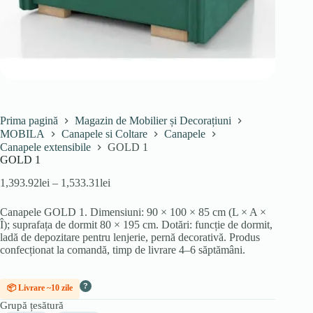
Prima pagină
Magazin de Mobilier și Decorațiuni
MOBILA
Canapele si Coltare
Canapele
Canapele extensibile
GOLD 1
GOLD 1
Interval
1,393.92
lei
–
1,533.31
lei
de
prețuri:
Canapele GOLD 1. Dimensiuni: 90 × 100 × 85 cm (L × A ×
1,393.92lei
Î); suprafața de dormit 80 × 195 cm. Dotări: funcție de dormit,
până
ladă de depozitare pentru lenjerie, pernă decorativă. Produs
la
confecționat la comandă, timp de livrare 4–6 săptămâni.
1,533.31lei
?
📦 Livrare ~10 zile
Grupă țesătură