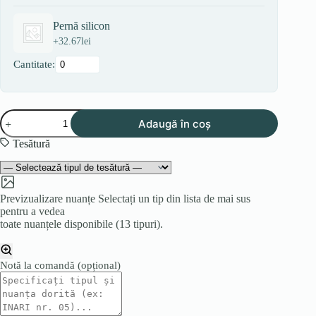
Pernă silicon
+
32.67
lei
Cantitate:
Cantitate
Adaugă în coș
GOLD
1
Tesătură
Previzualizare nuanțe
Selectați un tip din lista de mai sus
pentru a vedea
toate nuanțele disponibile (13 tipuri).
Notă la comandă
(opțional)