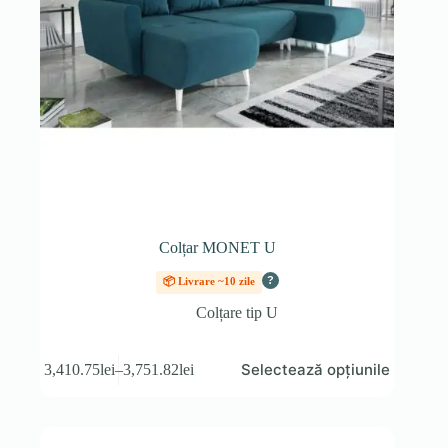
Colțar MONET U
?
📦 Livrare ~10 zile
Colțare tip U
Acest
Selectează opțiunile
3,410.75
lei
–
3,751.82
lei
produs
Interval
are
de
mai
prețuri:
multe
3,410.75lei
variații.