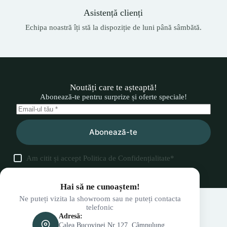
Asistență clienți
Echipa noastră îți stă la dispoziție de luni până sâmbătă.
Noutăți care te așteaptă!
Abonează-te pentru surprize și oferte speciale!
Abonează-te
Am citit și accept
Politica de Confidențialitate
*
Hai să ne cunoaștem!
Ne puteți vizita la showroom sau ne puteți contacta
telefonic
Adresă:
Calea Bucovinei Nr 127, Câmpulung