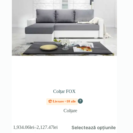
pagina
produsului.
Colțar FOX
?
📦 Livrare ~10 zile
Colțare
Acest
Selectează opțiunile
1,934.06
lei
–
2,127.47
lei
produs
Interval