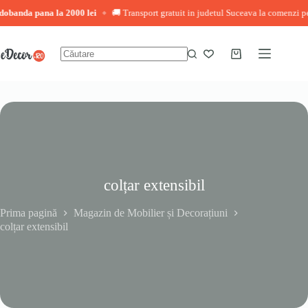
ana la 2000 lei
🚚 Transport gratuit in judetul Suceava la comenzi peste 3.000 
◆
Sari
la
conținut
Coș
Niciun
de
rezultat
cumpărături
colțar extensibil
Prima pagină
Magazin de Mobilier și Decorațiuni
colțar extensibil