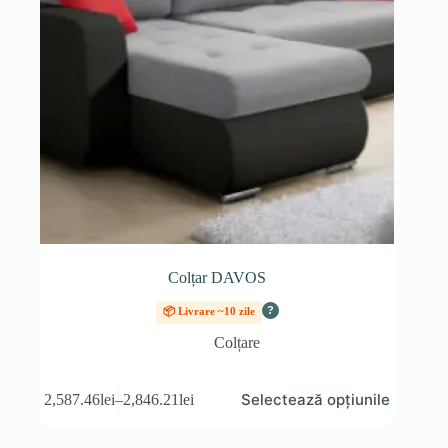
Colțar DAVOS
?
📦 Livrare ~10 zile
Colțare
Acest
Selectează opțiunile
2,587.46
lei
–
2,846.21
lei
produs
Interval
are
de
mai
prețuri: