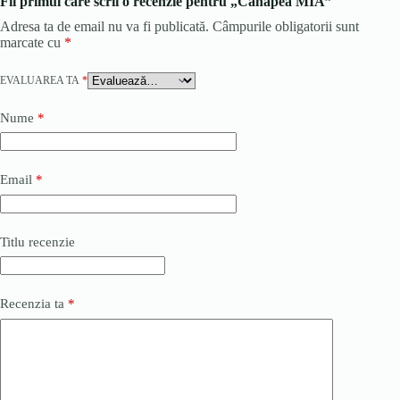
Fii primul care scrii o recenzie pentru „Canapea MIA”
Adresa ta de email nu va fi publicată.
Câmpurile obligatorii sunt
marcate cu
*
EVALUAREA TA
*
Nume
*
Email
*
Titlu recenzie
Recenzia ta
*