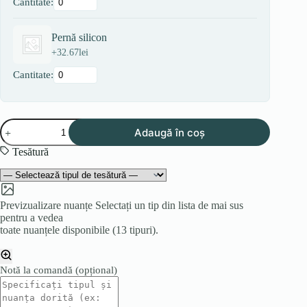
Cantitate:
Pernă silicon
+
32.67
lei
Cantitate:
Cantitate
Adaugă în coș
Canapea
MIA
Tesătură
Previzualizare nuanțe
Selectați un tip din lista de mai sus
pentru a vedea
toate nuanțele disponibile (13 tipuri).
Notă la comandă
(opțional)