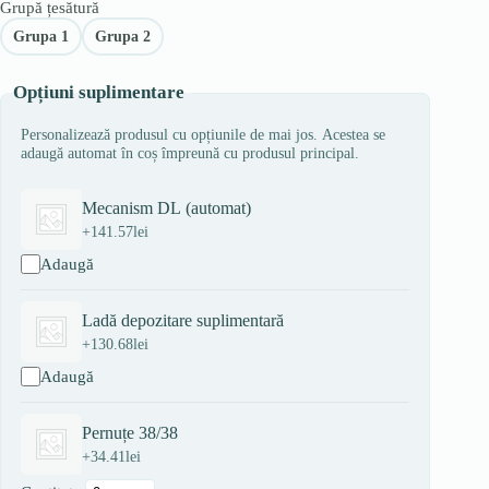
Grupă țesătură
Grupa 1
Grupa 2
Opțiuni suplimentare
Personalizează produsul cu opțiunile de mai jos. Acestea se
adaugă automat în coș împreună cu produsul principal.
Mecanism DL (automat)
+
141.57
lei
Adaugă
Ladă depozitare suplimentară
+
130.68
lei
Adaugă
Pernuțe 38/38
+
34.41
lei