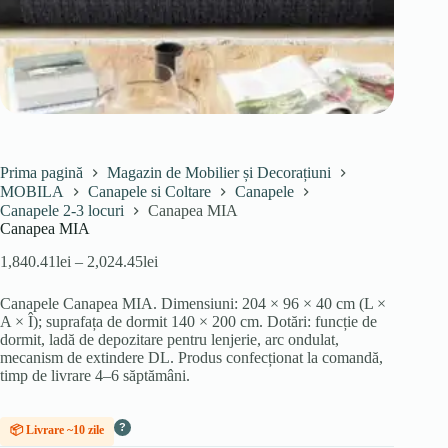
Prima pagină
Magazin de Mobilier și Decorațiuni
MOBILA
Canapele si Coltare
Canapele
Canapele 2-3 locuri
Canapea MIA
Canapea MIA
Interval
1,840.41
lei
–
2,024.45
lei
de
prețuri:
Canapele Canapea MIA. Dimensiuni: 204 × 96 × 40 cm (L ×
1,840.41lei
A × Î); suprafața de dormit 140 × 200 cm. Dotări: funcție de
până
dormit, ladă de depozitare pentru lenjerie, arc ondulat,
la
mecanism de extindere DL. Produs confecționat la comandă,
2,024.45lei
timp de livrare 4–6 săptămâni.
?
📦 Livrare ~10 zile