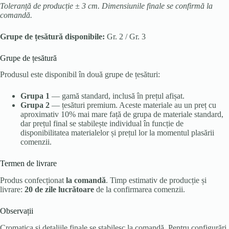
Toleranță de producție ± 3 cm. Dimensiunile finale se confirmă la
comandă.
Grupe de țesătură disponibile:
Gr. 2 / Gr. 3
Grupe de țesătură
Produsul este disponibil în două grupe de țesături:
Grupa 1
— gamă standard, inclusă în prețul afișat.
Grupa 2
— țesături premium. Aceste materiale au un preț cu
aproximativ 10% mai mare față de grupa de materiale standard,
dar prețul final se stabilește individual în funcție de
disponibilitatea materialelor și prețul lor la momentul plasării
comenzii.
Termen de livrare
Produs confecționat
la comandă
. Timp estimativ de producție și
livrare:
20 de zile lucrătoare
de la confirmarea comenzii.
Observații
Cromatica și detaliile finale se stabilesc la comandă. Pentru configurări