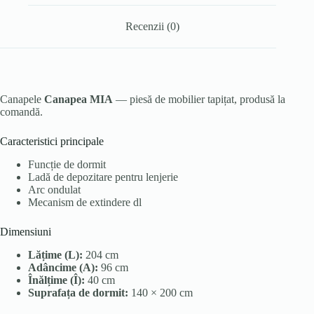
Recenzii (0)
Canapele
Canapea MIA
— piesă de mobilier tapițat, produsă la
comandă.
Caracteristici principale
Funcție de dormit
Ladă de depozitare pentru lenjerie
Arc ondulat
Mecanism de extindere dl
Dimensiuni
Lățime (L):
204 cm
Adâncime (A):
96 cm
Înălțime (Î):
40 cm
Suprafața de dormit:
140 × 200 cm