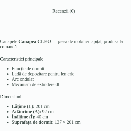
Recenzii (0)
Canapele
Canapea CLEO
— piesă de mobilier tapițat, produsă la
comandă.
Caracteristici principale
Funcție de dormit
Ladă de depozitare pentru lenjerie
Arc ondulat
Mecanism de extindere dl
Dimensiuni
Lățime (L):
201 cm
Adâncime (A):
92 cm
Înălțime (Î):
40 cm
Suprafața de dormit:
137 × 201 cm