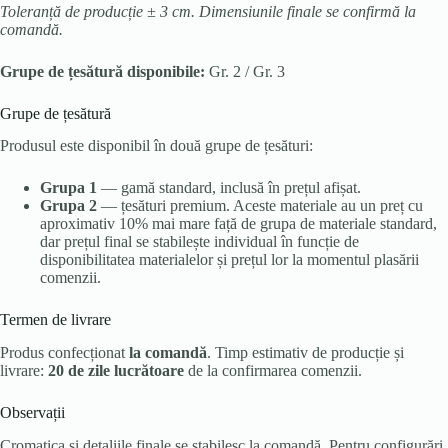
Toleranță de producție ± 3 cm. Dimensiunile finale se confirmă la
comandă.
Grupe de țesătură disponibile:
Gr. 2 / Gr. 3
Grupe de țesătură
Produsul este disponibil în două grupe de țesături:
Grupa 1
— gamă standard, inclusă în prețul afișat.
Grupa 2
— țesături premium. Aceste materiale au un preț cu
aproximativ 10% mai mare față de grupa de materiale standard,
dar prețul final se stabilește individual în funcție de
disponibilitatea materialelor și prețul lor la momentul plasării
comenzii.
Termen de livrare
Produs confecționat
la comandă
. Timp estimativ de producție și
livrare:
20 de zile lucrătoare
de la confirmarea comenzii.
Observații
Cromatica și detaliile finale se stabilesc la comandă. Pentru configurări