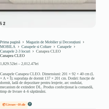
Prima pagină
Magazin de Mobilier și Decorațiuni
MOBILA
Canapele si Coltare
Canapele
Canapele 2-3 locuri
Canapea CLEO
Canapea CLEO
Interval
1,829.52
lei
–
2,012.47
lei
de
prețuri:
Canapele Canapea CLEO. Dimensiuni: 201 × 92 × 40 cm (L
1,829.52lei
× A × Î); suprafața de dormit 137 × 201 cm. Dotări: funcție de
până
dormit, ladă de depozitare pentru lenjerie, arc ondulat,
la
mecanism de extindere DL. Produs confecționat la comandă,
2,012.47lei
timp de livrare 4–6 săptămâni.
?
📦 Livrare ~10 zile