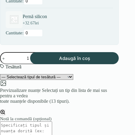
Cantitate:
Pernă silicon
+
32.67
lei
Cantitate:
Cantitate
Adaugă în coș
Canapea
CLEO
Tesătură
Previzualizare nuanțe
Selectați un tip din lista de mai sus
pentru a vedea
toate nuanțele disponibile (13 tipuri).
Notă la comandă
(opțional)