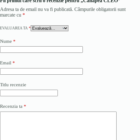
Fii primul care scrii o recenzie pentru „Canapea CLEO”
Adresa ta de email nu va fi publicată.
Câmpurile obligatorii sunt
marcate cu
*
EVALUAREA TA
*
Nume
*
Email
*
Titlu recenzie
Recenzia ta
*