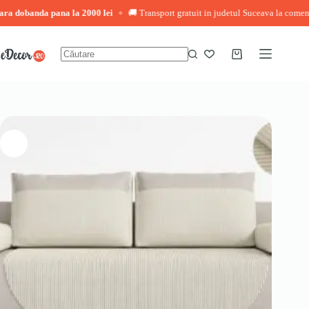
a dobanda pana la 2000 lei
🚚 Transport gratuit in judetul Suceava la comenzi p
◆
Sari
la
conținut
Coș
Niciun
de
rezultat
cumpărături