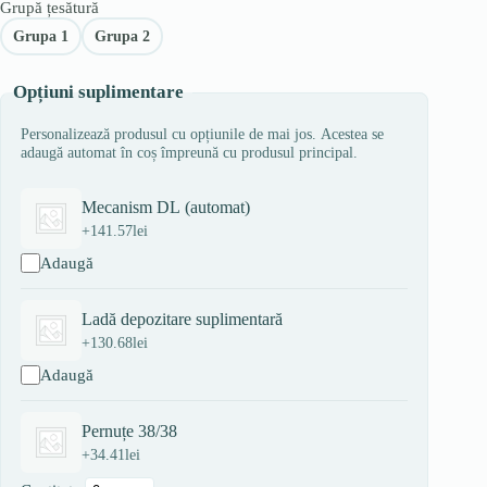
Grupă țesătură
Grupa 1
Grupa 2
Opțiuni suplimentare
Personalizează produsul cu opțiunile de mai jos. Acestea se
adaugă automat în coș împreună cu produsul principal.
Mecanism DL (automat)
+
141.57
lei
Adaugă
Ladă depozitare suplimentară
+
130.68
lei
Adaugă
Pernuțe 38/38
+
34.41
lei