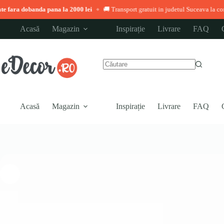
nda pana la 2000 lei
🚚 Transport gratuit in judetul Suceava la comenzi peste 3
◆
Sari
Acasă
Magazin
Inspirație
Livrare
FAQ
la
conținut
Niciun
rezultat
Acasă
Magazin
Inspirație
Livrare
FAQ