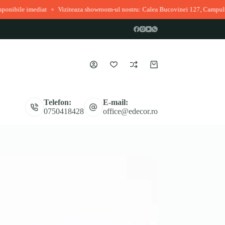
diat
Viziteaza showroom-ul nostru: Calea Bucovinei 127, Campulung Moldov
◆
Coș
de
cumpărături
Telefon:
E-mail:
0750418428
office@edecor.ro