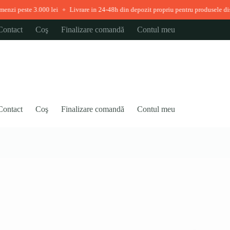
.000 lei
Livrare in 24-48h din depozit propriu pentru produsele disponibile ime
◆
Contact
Coş
Finalizare comandă
Contul meu
Contact
Coş
Finalizare comandă
Contul meu