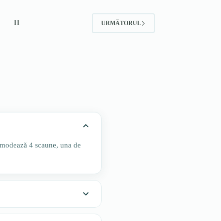
11
URMĂTORUL
omodează 4 scaune, una de