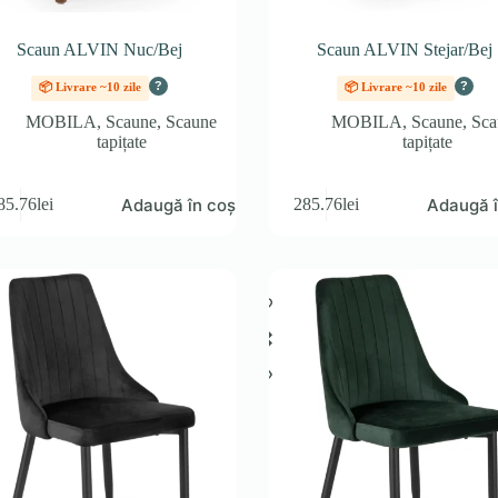
Scaun ALVIN Nuc/Bej
Scaun ALVIN Stejar/Bej
?
?
📦 Livrare ~10 zile
📦 Livrare ~10 zile
MOBILA
,
Scaune
,
Scaune
MOBILA
,
Scaune
,
Sca
tapițate
tapițate
Adaugă în coș
Adaugă î
85.76
lei
285.76
lei