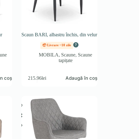
r
Scaun BARI, albastru închis, din velur
?
📦 Livrare ~10 zile
une
MOBILA
,
Scaune
,
Scaune
tapițate
n coș
Adaugă în coș
215.96
lei