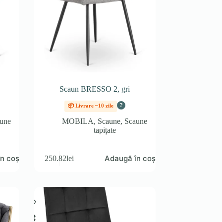
Scaun BRESSO 2, gri
?
📦 Livrare ~10 zile
une
MOBILA
,
Scaune
,
Scaune
tapițate
n coș
Adaugă în coș
250.82
lei