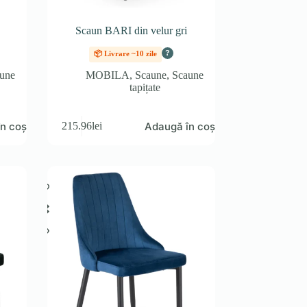
Scaun BARI din velur gri
?
📦 Livrare ~10 zile
une
MOBILA
,
Scaune
,
Scaune
tapițate
n coș
Adaugă în coș
215.96
lei