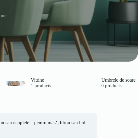
une
Vitrine
Umbrele de soare
1 products
0 products
ttan sau ecopiele – pentru masă, birou sau hol.