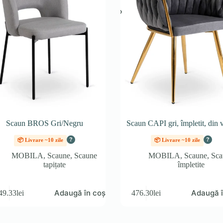
Scaun BROS Gri/Negru
Scaun CAPI gri, împletit, din 
?
?
📦 Livrare ~10 zile
📦 Livrare ~10 zile
MOBILA
,
Scaune
,
Scaune
MOBILA
,
Scaune
,
Sca
tapițate
împletite
Adaugă în coș
Adaugă î
49.33
lei
476.30
lei