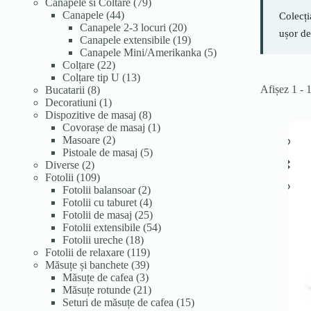
de
79
Canapele si Coltare
79
produse
44
de
Canapele
44
Colecți
de
produse
20
Canapele 2-3 locuri
20
ușor de
produse
de
19
Canapele extensibile
19
produse
produse
5
Canapele Mini/Amerikanka
5
22
produse
Colțare
22
de
13
Colțare tip U
13
Afișez 1 - 
8
produse
produse
Bucatarii
8
produse
1
Decoratiuni
1
produs
8
Dispozitive de masaj
8
produse
1
Covorașe de masaj
1
2
produs
Masoare
2
produse
5
Pistoale de masaj
5
2
produse
Diverse
2
produse
109
Fotolii
109
produse
2
Fotolii balansoar
2
produse
4
Fotolii cu taburet
4
produse
25
Fotolii de masaj
25
de
54
Fotolii extensibile
54
18
produse
de
Fotolii ureche
18
produse
119
produse
Fotolii de relaxare
119
39
produse
Măsuțe și banchete
39
3
de
Măsuțe de cafea
3
produse
produse
21
Măsuțe rotunde
21
de
15
Seturi de măsuțe de cafea
15