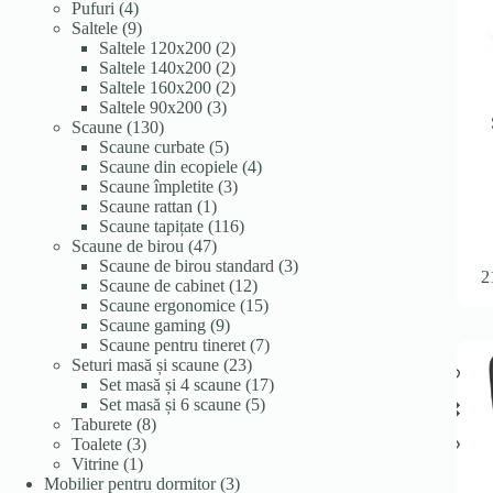
4
produse
Pufuri
4
produse
9
Saltele
9
produse
2
Saltele 120x200
2
produse
2
Saltele 140x200
2
produse
2
Saltele 160x200
2
3
produse
Saltele 90x200
3
130
produse
Scaune
130
de
5
Scaune curbate
5
produse
produse
4
Scaune din ecopiele
4
3
produse
Scaune împletite
3
1
produse
Scaune rattan
1
produs
116
Scaune tapițate
116
47
produse
Scaune de birou
47
de
3
Scaune de birou standard
3
2
produse
12
produse
Scaune de cabinet
12
produse
15
Scaune ergonomice
15
9
produse
Scaune gaming
9
produse
7
Scaune pentru tineret
7
23
produse
Seturi masă și scaune
23
de
17
Set masă și 4 scaune
17
produse
5
produse
Set masă și 6 scaune
5
8
produse
Taburete
8
3
produse
Toalete
3
1
produse
Vitrine
1
produs
3
Mobilier pentru dormitor
3