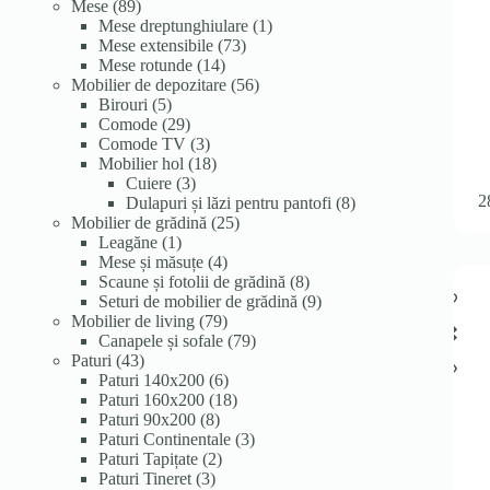
89
produse
produse
Mese
89
de
1
Mese dreptunghiulare
1
produse
73
produs
Mese extensibile
73
14
de
Mese rotunde
14
produse
produse
56
Mobilier de depozitare
56
5
de
Birouri
5
produse
29
produse
Comode
29
de
3
Comode TV
3
produse
produse
18
Mobilier hol
18
3
produse
Cuiere
3
2
produse
8
Dulapuri și lăzi pentru pantofi
8
25
produse
Mobilier de grădină
25
1
de
Leagăne
1
produs
4
produse
Mese și măsuțe
4
produse
8
Scaune și fotolii de grădină
8
produse
9
Seturi de mobilier de grădină
9
79
produse
Mobilier de living
79
de
79
Canapele și sofale
79
43
produse
de
Paturi
43
de
6
produse
Paturi 140x200
6
produse
produse
18
Paturi 160x200
18
8
produse
Paturi 90x200
8
produse
3
Paturi Continentale
3
2
produse
Paturi Tapițate
2
3
produse
Paturi Tineret
3