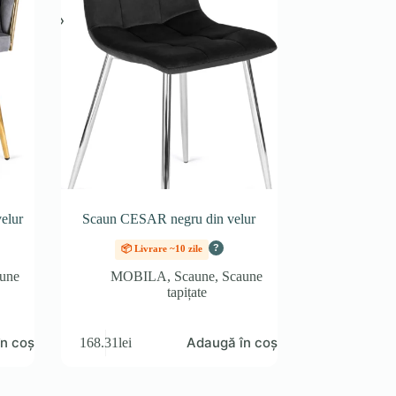
velur
Scaun CESAR negru din velur
?
📦 Livrare ~10 zile
une
MOBILA
,
Scaune
,
Scaune
tapițate
n coș
Adaugă în coș
168.31
lei