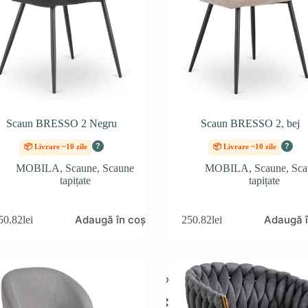
Scaun BRESSO 2 Negru
Scaun BRESSO 2, bej
?
?
📦 Livrare ~10 zile
📦 Livrare ~10 zile
MOBILA
,
Scaune
,
Scaune
MOBILA
,
Scaune
,
Sca
tapițate
tapițate
Adaugă în coș
Adaugă î
50.82
lei
250.82
lei