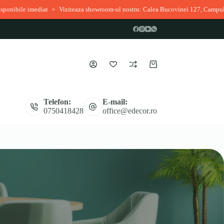
e imediat
Viziteaza showroom-ul nostru: Calea Bucovinei 127, Campulung Mo
◆
Coș
de
cumpărături
Telefon:
E-mail:
0750418428
office@edecor.ro