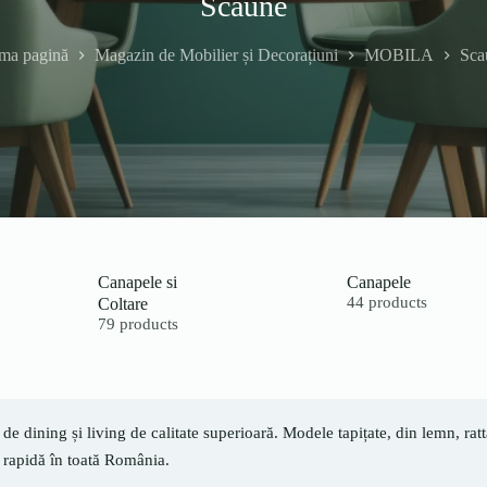
Scaune
ima pagină
Magazin de Mobilier și Decorațiuni
MOBILA
Sca
Canapele si
Canapele
Coltare
44 products
79 products
de dining și living de calitate superioară. Modele tapițate, din lemn, ra
 rapidă în toată România.