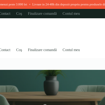
ste 3.000 lei
Livrare in 24-48h din depozit propriu pentru produsele disponibil
◆
Contact
Coş
Finalizare comandă
Contul meu
Contact
Coş
Finalizare comandă
Contul meu