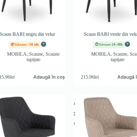
Scaun BARI negru din velur
Scaun BARI verde din velu
?
?
📦 Livrare ~10 zile
⏱ Livrare 24–48h
MOBILA
,
Scaune
,
Scaune
MOBILA
,
Scaune
,
Sca
tapițate
tapițate
Adaugă în coș
Adaugă î
15.96
lei
215.96
lei