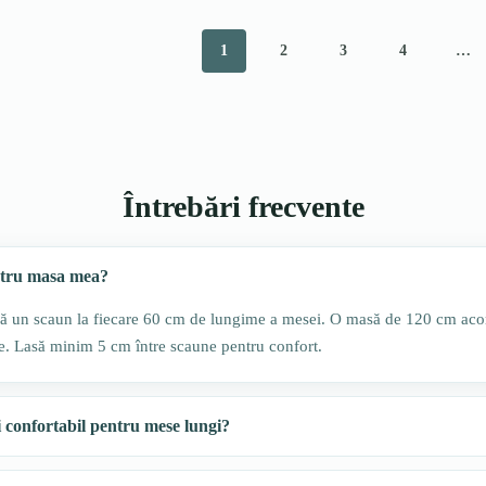
1
2
3
4
…
Întrebări frecvente
ntru masa mea?
ază un scaun la fiecare 60 cm de lungime a mesei. O masă de 120 cm ac
 Lasă minim 5 cm între scaune pentru confort.
i confortabil pentru mese lungi?