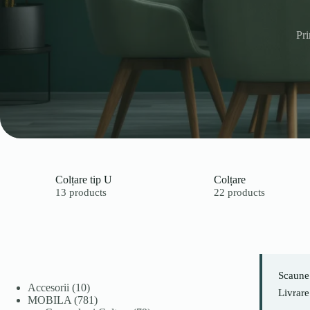
Pr
Colțare tip U
Colțare
13 products
22 products
Scaune 
10
Accesorii
10
Livrare
produse
781
MOBILA
781