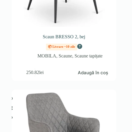
Scaun BRESSO 2, bej
?
📦 Livrare ~10 zile
MOBILA
,
Scaune
,
Scaune tapițate
Adaugă în coș
250.82
lei