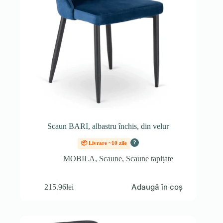
Scaun BARI, albastru închis, din velur
?
📦 Livrare ~10 zile
MOBILA
,
Scaune
,
Scaune tapițate
Adaugă în coș
215.96
lei