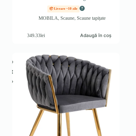
?
📦 Livrare ~10 zile
MOBILA
,
Scaune
,
Scaune tapițate
Adaugă în coș
349.33
lei