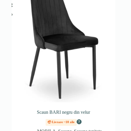
Scaun BARI negru din velur
?
📦 Livrare ~10 zile