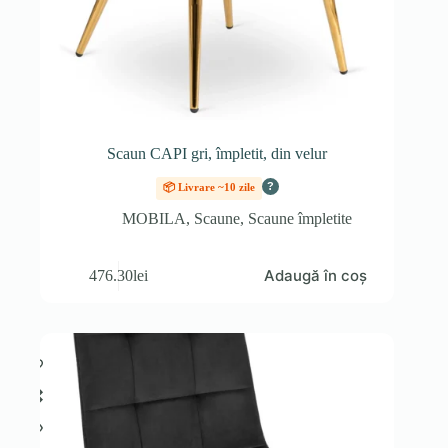
Scaun CAPI gri, împletit, din velur
?
📦 Livrare ~10 zile
MOBILA
,
Scaune
,
Scaune împletite
Adaugă în coș
476.30
lei