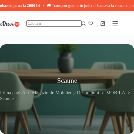
 pana la 2000 lei
🚚 Transport gratuit in judetul Suceava la comenzi peste 3.000
◆
Sari
la
conținut
Coș
Niciun
de
rezultat
cumpărături
Scaune
Prima pagină
Magazin de Mobilier și Decorațiuni
MOBILA
Scaune