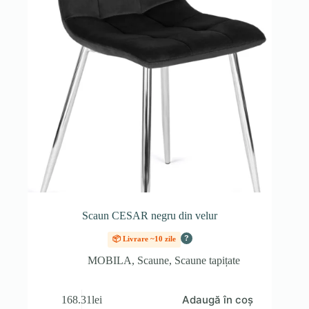
Scaun CESAR negru din velur
?
📦 Livrare ~10 zile
MOBILA
,
Scaune
,
Scaune tapițate
Adaugă în coș
168.31
lei