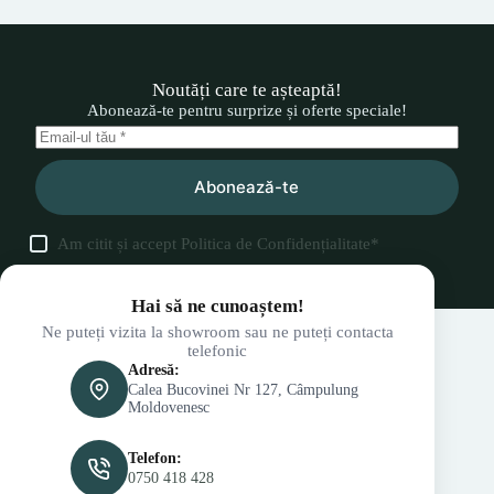
Noutăți care te așteaptă!
Abonează-te pentru surprize și oferte speciale!
Abonează-te
Am citit și accept
Politica de Confidențialitate
*
Hai să ne cunoaștem!
Ne puteți vizita la showroom sau ne puteți contacta
telefonic
Adresă:
Calea Bucovinei Nr 127, Câmpulung
Moldovenesc
Telefon:
0750 418 428