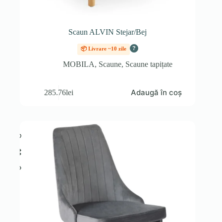
Scaun ALVIN Stejar/Bej
?
📦 Livrare ~10 zile
MOBILA
,
Scaune
,
Scaune tapițate
Adaugă în coș
285.76
lei