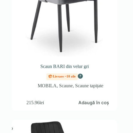
Scaun BARI din velur gri
?
📦 Livrare ~10 zile
MOBILA
,
Scaune
,
Scaune tapițate
Adaugă în coș
215.96
lei