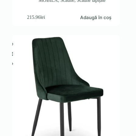
MOBILA
,
Scaune
,
Scaune tapițate
Adaugă în coș
215.96
lei