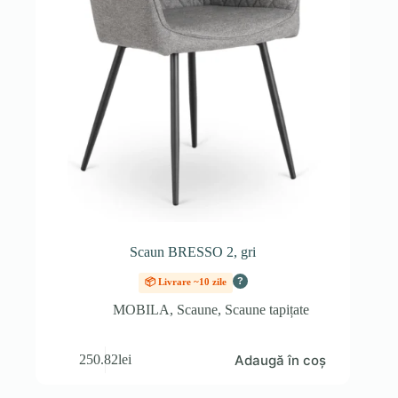
Scaun BRESSO 2, gri
?
📦 Livrare ~10 zile
MOBILA
,
Scaune
,
Scaune tapițate
Adaugă în coș
250.82
lei