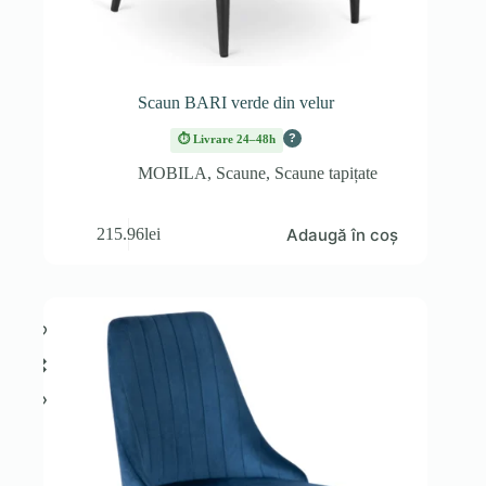
Scaun BARI verde din velur
?
⏱ Livrare 24–48h
MOBILA
,
Scaune
,
Scaune tapițate
Adaugă în coș
215.96
lei