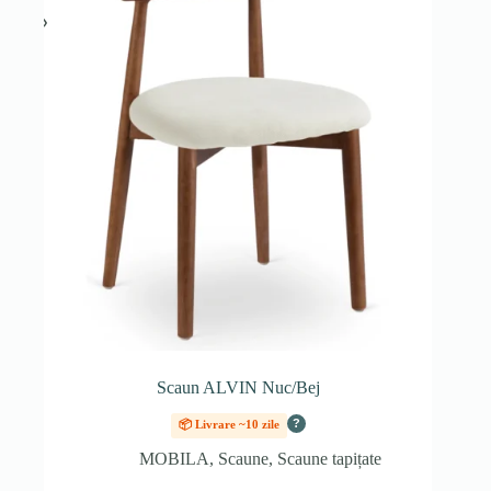
Scaun ALVIN Nuc/Bej
?
📦 Livrare ~10 zile
MOBILA
,
Scaune
,
Scaune tapițate