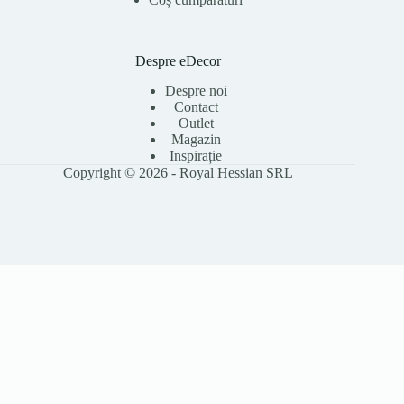
Despre eDecor
Despre noi
Contact
Outlet
Magazin
Inspirație
Copyright © 2026 - Royal Hessian SRL
Folosim cookie-uri pentru a îmbunătăți experiența ta pe site, a analiza
traficul și a personaliza conținutul. Poți accepta toate cookie-urile sau le
poți refuza pe cele opționale. Citește
Politica Cookies
pentru detalii.