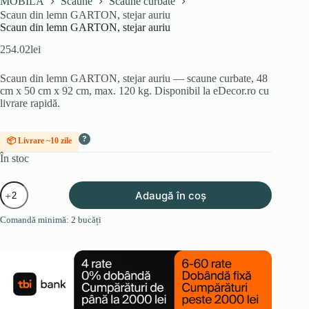
MOBILA
Scaune
Scaune curbate
Scaun din lemn GARTON, stejar auriu
Scaun din lemn GARTON, stejar auriu
254.02
lei
Scaun din lemn GARTON, stejar auriu — scaune curbate, 48
cm x 50 cm x 92 cm, max. 120 kg. Disponibil la eDecor.ro cu
livrare rapidă.
?
📦 Livrare ~10 zile
În stoc
Cantitate
Adaugă în coș
Scaun
din
Comandă minimă: 2 bucăți
lemn
GARTON,
stejar
auriu