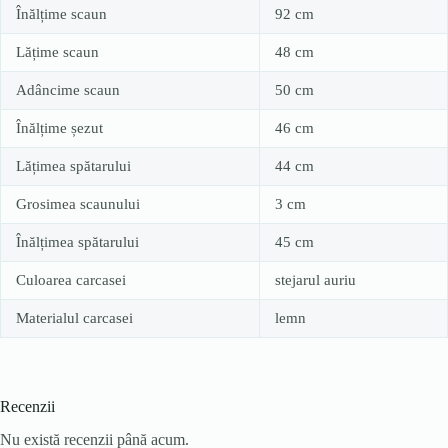
Înălțime scaun
92 cm
Lățime scaun
48 cm
Adâncime scaun
50 cm
Înălțime șezut
46 cm
Lățimea spătarului
44 cm
Grosimea scaunului
3 cm
Înălțimea spătarului
45 cm
Culoarea carcasei
stejarul auriu
Materialul carcasei
lemn
Recenzii
Nu există recenzii până acum.