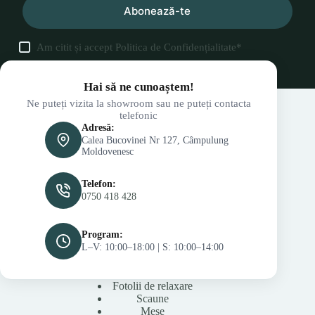
Abonează-te
Am citit și accept
Politica de Confidențialitate
*
Hai să ne cunoaștem!
Ne puteți vizita la showroom sau ne puteți contacta
telefonic
Adresă:
Calea Bucovinei Nr 127, Câmpulung
Moldovenesc
Telefon:
0750 418 428
Program:
L–V: 10:00–18:00 | S: 10:00–14:00
Fotolii de relaxare
Scaune
Mese