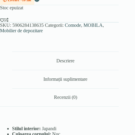
📦 Livrare ~10 zile
Stoc epuizat
SKU:
5906284138635
Categorii:
Comode
,
MOBILA
,
Mobilier de depozitare
Descriere
Informații suplimentare
Recenzii (0)
Stilul interior:
Japandi
Culoarea corpului:
Nuc