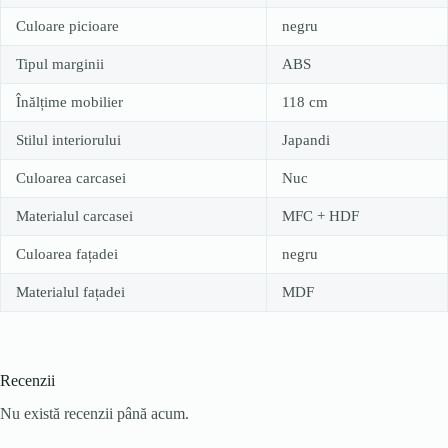
Culoare picioare
negru
Tipul marginii
ABS
Înălțime mobilier
118 cm
Stilul interiorului
Japandi
Culoarea carcasei
Nuc
Materialul carcasei
MFC + HDF
Culoarea fațadei
negru
Materialul fațadei
MDF
Recenzii
Nu există recenzii până acum.