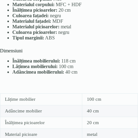
Materialul corpului:
MFC + HDF
Înălțimea picioarelor:
20 cm
Culoarea fațadei:
negru
Materialul fațadei:
MDF
Materialul picioarelor:
metal
Culoarea picioarelor:
negru
Tipul marginii:
ABS
Dimensiuni
Înălțimea mobilierului:
118 cm
Lățimea mobilierului:
100 cm
Adâncimea mobilierului:
40 cm
Lățime mobilier
100 cm
Adâncime mobilier
40 cm
Înălțimea picioarelor
20 cm
Material picioare
metal