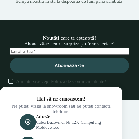
Echipa noastră îți stă la dispoziție de luni până sâmbătă.
Noutăți care te așteaptă!
Abonează-te pentru surprize și oferte speciale!
Abonează-te
Am citit și accept
Politica de Confidențialitate
*
Hai să ne cunoaștem!
Ne puteți vizita la showroom sau ne puteți contacta
telefonic
Adresă:
Calea Bucovinei Nr 127, Câmpulung
Moldovenesc