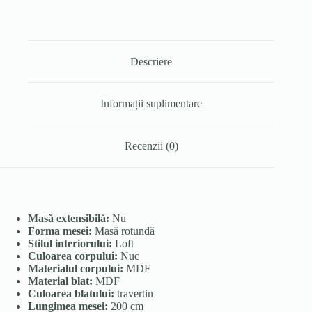
Descriere
Informații suplimentare
Recenzii (0)
Masă extensibilă:
Nu
Forma mesei:
Masă rotundă
Stilul interiorului:
Loft
Culoarea corpului:
Nuc
Materialul corpului:
MDF
Material blat:
MDF
Culoarea blatului:
travertin
Lungimea mesei:
200 cm