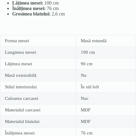
Lățimea mesei:
100 cm
Înălțimea mesei:
76 cm
Grosimea blatului:
2,6 cm
Forma mesei
Masă rotundă
Lungimea mesei
190 cm
Lățimea mesei
90 cm
Masă extensibilă
Nu
Stilul interiorului
În stil loft
Culoarea carcasei
Nuc
Materialul carcasei
MDF
Materialul blatului
MDF
Înălțimea mesei
76 cm