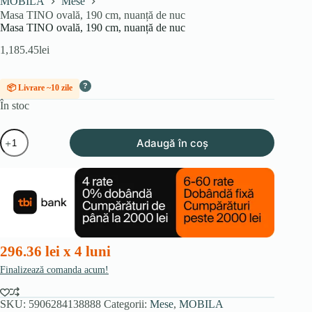
MOBILA
Mese
Masa TINO ovală, 190 cm, nuanță de nuc
Masa TINO ovală, 190 cm, nuanță de nuc
1,185.45
lei
?
📦 Livrare ~10 zile
În stoc
Cantitate
Adaugă în coș
Masa
TINO
ovală,
190
cm,
nuanță
de
nuc
296.36 lei x 4 luni
Finalizează comanda acum!
SKU:
5906284138888
Categorii:
Mese
,
MOBILA