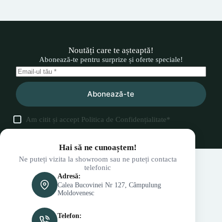
Noutăți care te așteaptă!
Abonează-te pentru surprize și oferte speciale!
Abonează-te
Am citit și accept
Politica de Confidențialitate
*
Hai să ne cunoaștem!
Ne puteți vizita la showroom sau ne puteți contacta
telefonic
Adresă:
Calea Bucovinei Nr 127, Câmpulung
Moldovenesc
Telefon: