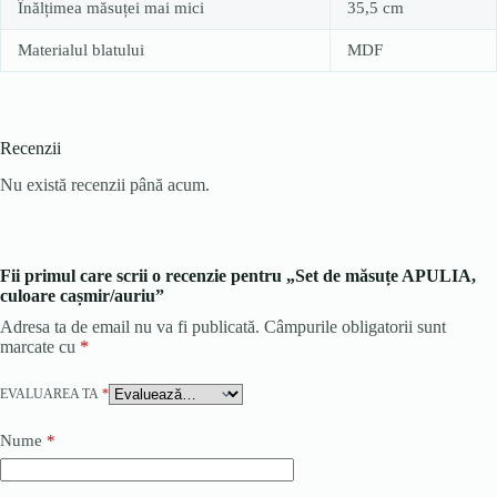
Înălțimea măsuței mai mici
35,5 cm
Materialul blatului
MDF
Recenzii
Nu există recenzii până acum.
Fii primul care scrii o recenzie pentru „Set de măsuțe APULIA,
culoare cașmir/auriu”
Adresa ta de email nu va fi publicată.
Câmpurile obligatorii sunt
marcate cu
*
EVALUAREA TA
*
Nume
*