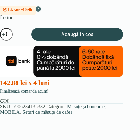
?
📦 Livrare ~10 zile
În stoc
Cantitate
Adaugă în coș
Set
de
măsuțe
APULIA,
culoare
cașmir/auriu
142.88 lei x 4 luni
Finalizează comanda acum!
SKU:
5906284135382
Categorii:
Măsuțe și banchete
,
MOBILA
,
Seturi de măsuțe de cafea