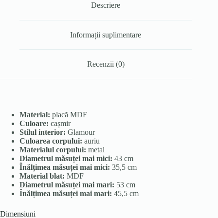
Descriere
Informații suplimentare
Recenzii (0)
Material:
placă MDF
Culoare:
cașmir
Stilul interior:
Glamour
Culoarea corpului:
auriu
Materialul corpului:
metal
Diametrul măsuței mai mici:
43 cm
Înălțimea măsuței mai mici:
35,5 cm
Material blat:
MDF
Diametrul măsuței mai mari:
53 cm
Înălțimea măsuței mai mari:
45,5 cm
Dimensiuni