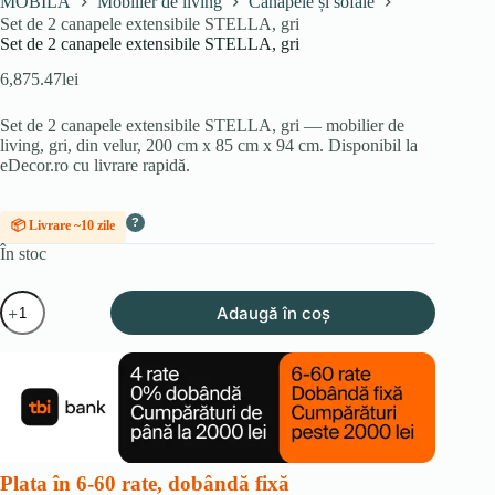
MOBILA
Mobilier de living
Canapele și sofale
Set de 2 canapele extensibile STELLA, gri
Set de 2 canapele extensibile STELLA, gri
6,875.47
lei
Set de 2 canapele extensibile STELLA, gri — mobilier de
living, gri, din velur, 200 cm x 85 cm x 94 cm. Disponibil la
eDecor.ro cu livrare rapidă.
?
📦 Livrare ~10 zile
În stoc
Cantitate
Adaugă în coș
Set
de
2
canapele
extensibile
STELLA,
gri
Plata în 6-60 rate, dobândă fixă