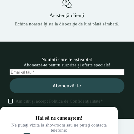
Asistență clienți
Echipa noastră îți stă la dispoziție de luni până sâmbătă.
Noutăți care te așteaptă!
Abonează-te pentru surprize și oferte speciale!
Abonează-te
Am citit și accept
Politica de Confidențialitate
*
Hai să ne cunoaștem!
Ne puteți vizita la showroom sau ne puteți contacta
telefonic