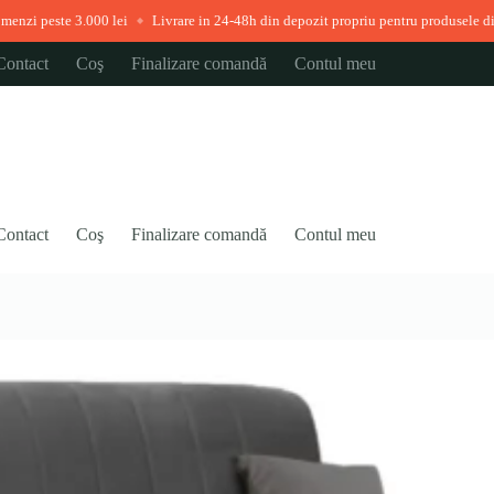
3.000 lei
Livrare in 24-48h din depozit propriu pentru produsele disponibile im
◆
Contact
Coş
Finalizare comandă
Contul meu
Contact
Coş
Finalizare comandă
Contul meu