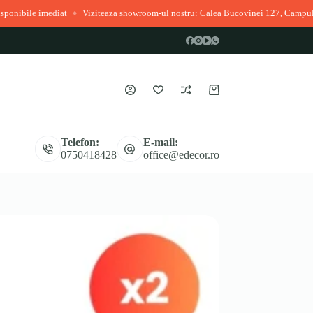
ediat
Viziteaza showroom-ul nostru: Calea Bucovinei 127, Campulung Moldo
◆
Coș
de
cumpărături
Telefon:
E-mail:
0750418428
office@edecor.ro