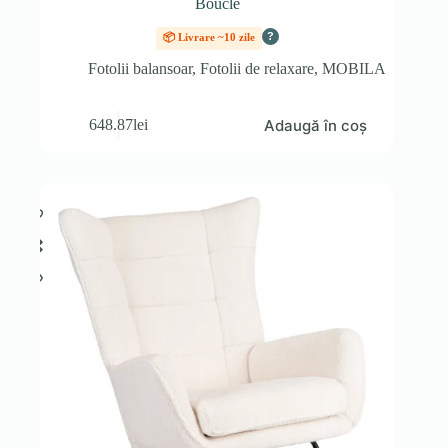
Boucle
?
📦 Livrare ~10 zile
Fotolii balansoar
,
Fotolii de relaxare
,
MOBILA
Adaugă în coș
648.87
lei