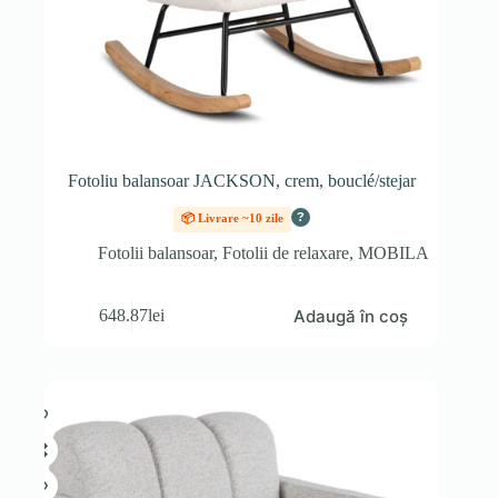
Fotoliu balansoar JACKSON, crem, bouclé/stejar
?
📦 Livrare ~10 zile
Fotolii balansoar
,
Fotolii de relaxare
,
MOBILA
Adaugă în coș
648.87
lei