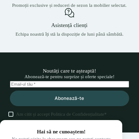
Promoții exclusive și reduceri de sezon la mobilier selectat.
Asistență clienți
Echipa noastră îți stă la dispoziție de luni până sâmbătă.
Noutăți care te așteaptă!
Abonează-te pentru surprize și oferte speciale!
Abonează-te
Am citit și accept
Politica de Confidențialitate
*
Hai să ne cunoaștem!
Ne puteți vizita la showroom sau ne puteți contacta