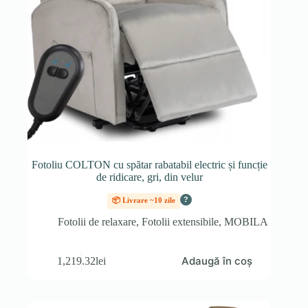
Fotoliu COLTON cu spătar rabatabil electric și funcție
de ridicare, gri, din velur
?
📦 Livrare ~10 zile
Fotolii de relaxare
,
Fotolii extensibile
,
MOBILA
Adaugă în coș
1,219.32
lei