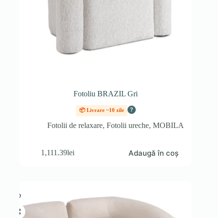
Fotoliu BRAZIL Gri
?
📦 Livrare ~10 zile
Fotolii de relaxare
,
Fotolii ureche
,
MOBILA
Adaugă în coș
1,111.39
lei