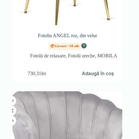
Fotoliu ANGEL roz, din velur
?
📦 Livrare ~10 zile
Fotolii de relaxare
,
Fotolii ureche
,
MOBILA
Adaugă în coș
730.31
lei