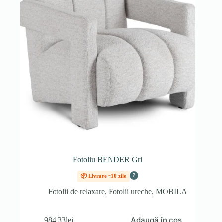
Fotoliu BENDER Gri
?
📦 Livrare ~10 zile
Fotolii de relaxare
,
Fotolii ureche
,
MOBILA
Adaugă în coș
984.33
lei