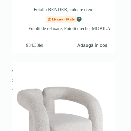
Fotoliu BENDER, culoare crem
?
📦 Livrare ~10 zile
Fotolii de relaxare
,
Fotolii ureche
,
MOBILA
Adaugă în coș
984.33
lei