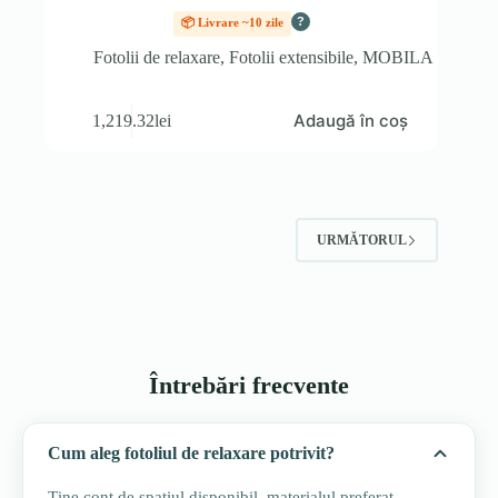
?
📦 Livrare ~10 zile
Fotolii de relaxare
,
Fotolii extensibile
,
MOBILA
Adaugă în coș
1,219.32
lei
URMĂTORUL
Întrebări frecvente
Cum aleg fotoliul de relaxare potrivit?
Ține cont de spațiul disponibil, materialul preferat