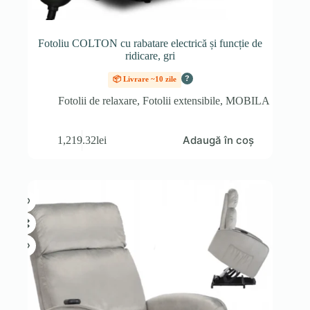
Fotoliu COLTON cu rabatare electrică și funcție de
ridicare, gri
?
📦 Livrare ~10 zile
Fotolii de relaxare
,
Fotolii extensibile
,
MOBILA
Adaugă în coș
1,219.32
lei