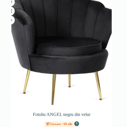
Fotoliu ANGEL negru din velur
?
📦 Livrare ~10 zile