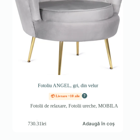
Fotoliu ANGEL, gri, din velur
?
📦 Livrare ~10 zile
Fotolii de relaxare
,
Fotolii ureche
,
MOBILA
Adaugă în coș
730.31
lei