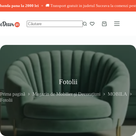
a la 2000 lei
🚚 Transport gratuit in judetul Suceava la comenzi peste 3.000 le
◆
Sari
la
conținut
Coș
Niciun
de
rezultat
cumpărături
Fotolii
Prima pagină
Magazin de Mobilier și Decorațiuni
MOBILA
Fotolii