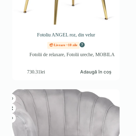
Fotoliu ANGEL roz, din velur
?
📦 Livrare ~10 zile
Fotolii de relaxare
,
Fotolii ureche
,
MOBILA
Adaugă în coș
730.31
lei