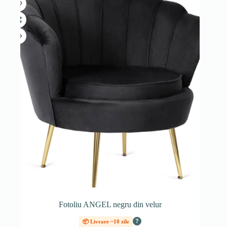
Fotoliu ANGEL negru din velur
?
📦 Livrare ~10 zile