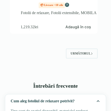
?
📦 Livrare ~10 zile
Fotolii de relaxare
,
Fotolii extensibile
,
MOBILA
Adaugă în coș
1,219.32
lei
URMĂTORUL
Întrebări frecvente
Cum aleg fotoliul de relaxare potrivit?
Ține cont de spațiul disponibil, materialul preferat