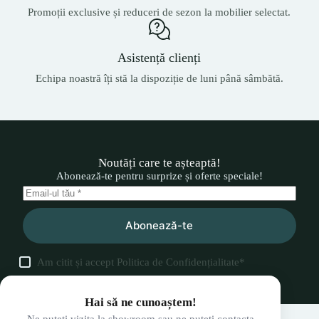
Promoții exclusive și reduceri de sezon la mobilier selectat.
Asistență clienți
Echipa noastră îți stă la dispoziție de luni până sâmbătă.
Noutăți care te așteaptă!
Abonează-te pentru surprize și oferte speciale!
Abonează-te
Am citit și accept
Politica de Confidențialitate
*
Hai să ne cunoaștem!
Ne puteți vizita la showroom sau ne puteți contacta