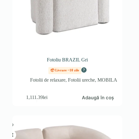
Fotoliu BRAZIL Gri
?
📦 Livrare ~10 zile
Fotolii de relaxare
,
Fotolii ureche
,
MOBILA
Adaugă în coș
1,111.39
lei