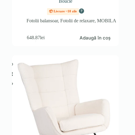
Boucle
?
📦 Livrare ~10 zile
Fotolii balansoar
,
Fotolii de relaxare
,
MOBILA
Adaugă în coș
648.87
lei