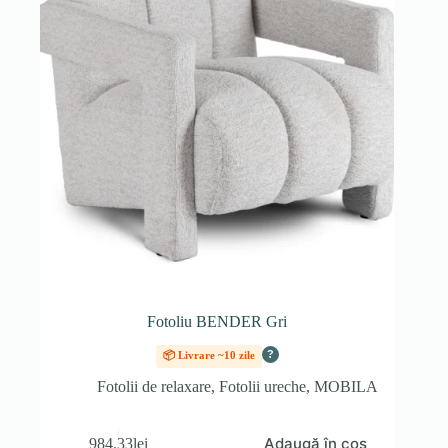
Fotoliu BENDER Gri
?
📦 Livrare ~10 zile
Fotolii de relaxare
,
Fotolii ureche
,
MOBILA
Adaugă în coș
984.33
lei