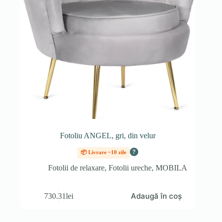
Fotoliu ANGEL, gri, din velur
?
📦 Livrare ~10 zile
Fotolii de relaxare
,
Fotolii ureche
,
MOBILA
Adaugă în coș
730.31
lei