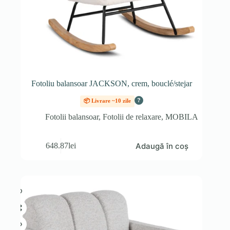
Fotoliu balansoar JACKSON, crem, bouclé/stejar
?
📦 Livrare ~10 zile
Fotolii balansoar
,
Fotolii de relaxare
,
MOBILA
Adaugă în coș
648.87
lei