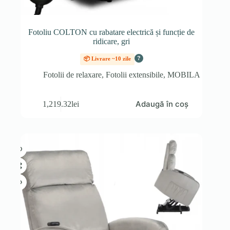
Fotoliu COLTON cu rabatare electrică și funcție de
ridicare, gri
?
📦 Livrare ~10 zile
Fotolii de relaxare
,
Fotolii extensibile
,
MOBILA
Adaugă în coș
1,219.32
lei