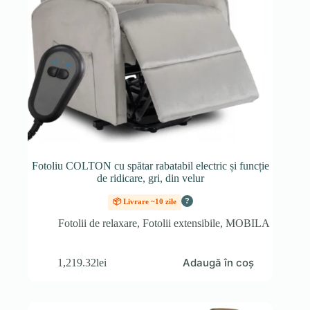
Fotoliu COLTON cu spătar rabatabil electric și funcție
de ridicare, gri, din velur
?
📦 Livrare ~10 zile
Fotolii de relaxare
,
Fotolii extensibile
,
MOBILA
Adaugă în coș
1,219.32
lei