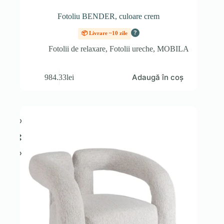
Fotoliu BENDER, culoare crem
?
📦 Livrare ~10 zile
Fotolii de relaxare
,
Fotolii ureche
,
MOBILA
Adaugă în coș
984.33
lei