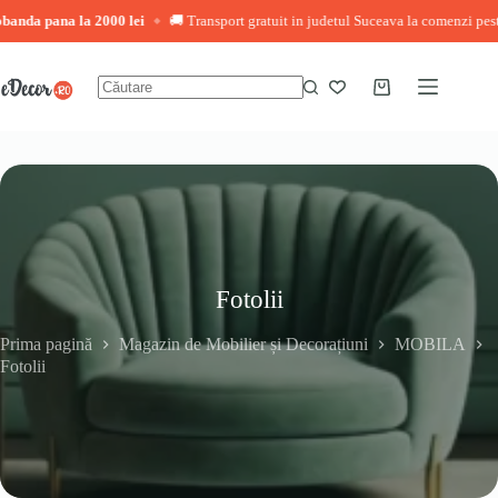
ana la 2000 lei
🚚 Transport gratuit in judetul Suceava la comenzi peste 3.000 l
◆
Sari
la
conținut
Coș
Niciun
de
rezultat
cumpărături
Fotolii
Prima pagină
Magazin de Mobilier și Decorațiuni
MOBILA
Fotolii