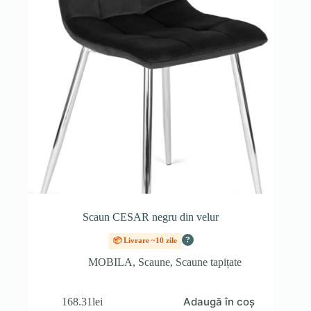
Scaun CESAR negru din velur
?
📦 Livrare ~10 zile
MOBILA
,
Scaune
,
Scaune tapițate
Adaugă în coș
168.31
lei