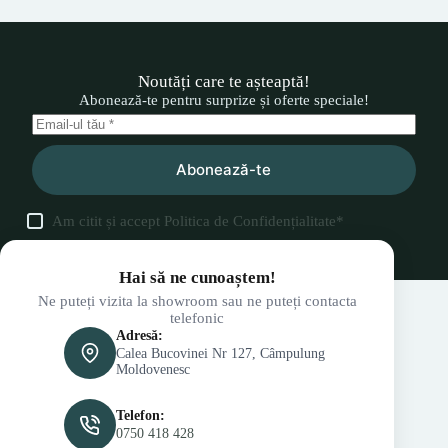
Noutăți care te așteaptă!
Abonează-te pentru surprize și oferte speciale!
Abonează-te
Am citit și accept
Politica de Confidențialitate
*
Hai să ne cunoaștem!
Ne puteți vizita la showroom sau ne puteți contacta
telefonic
Adresă:
Calea Bucovinei Nr 127, Câmpulung
Moldovenesc
Telefon:
0750 418 428