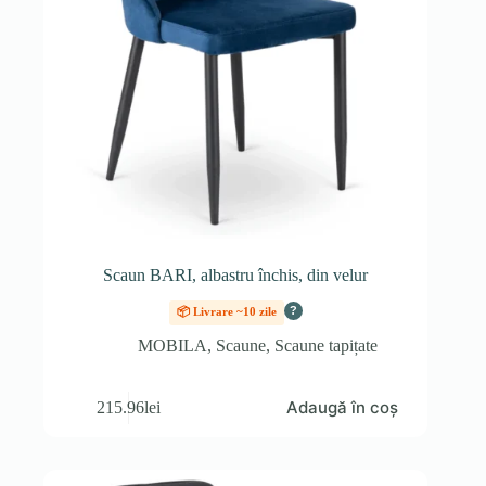
Scaun BARI, albastru închis, din velur
?
📦 Livrare ~10 zile
MOBILA
,
Scaune
,
Scaune tapițate
Adaugă în coș
215.96
lei