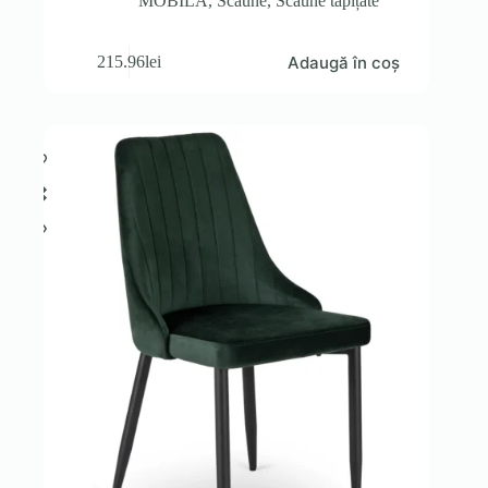
MOBILA
,
Scaune
,
Scaune tapițate
Adaugă în coș
215.96
lei