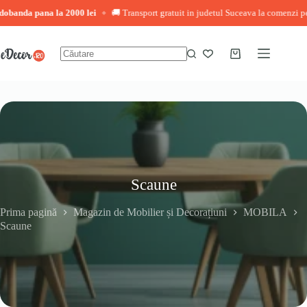
 pana la 2000 lei
🚚 Transport gratuit in judetul Suceava la comenzi peste 3.00
◆
Sari
la
conținut
Coș
Niciun
de
rezultat
cumpărături
Scaune
Prima pagină
Magazin de Mobilier și Decorațiuni
MOBILA
Scaune