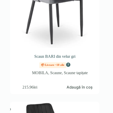
Scaun BARI din velur gri
?
📦 Livrare ~10 zile
MOBILA
,
Scaune
,
Scaune tapițate
Adaugă în coș
215.96
lei