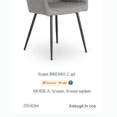
Scaun BRESSO 2, gri
?
📦 Livrare ~10 zile
MOBILA
,
Scaune
,
Scaune tapițate
Adaugă în coș
250.82
lei