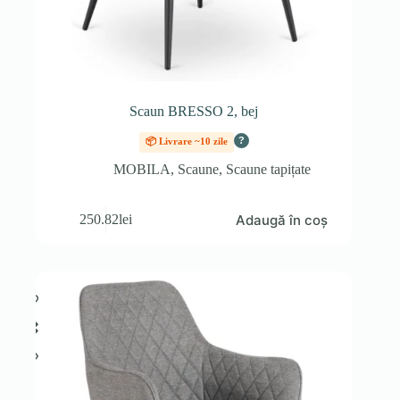
Scaun BRESSO 2, bej
?
📦 Livrare ~10 zile
MOBILA
,
Scaune
,
Scaune tapițate
Adaugă în coș
250.82
lei