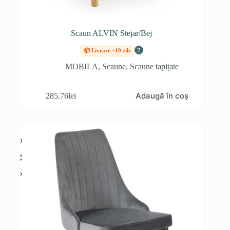
Scaun ALVIN Stejar/Bej
?
📦 Livrare ~10 zile
MOBILA
,
Scaune
,
Scaune tapițate
Adaugă în coș
285.76
lei