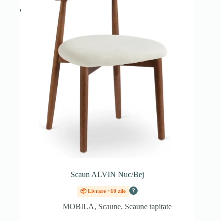
Scaun ALVIN Nuc/Bej
?
📦 Livrare ~10 zile
MOBILA
,
Scaune
,
Scaune tapițate