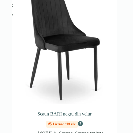
Scaun BARI negru din velur
?
📦 Livrare ~10 zile