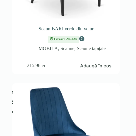
Scaun BARI verde din velur
?
⏱ Livrare 24–48h
MOBILA
,
Scaune
,
Scaune tapițate
Adaugă în coș
215.96
lei