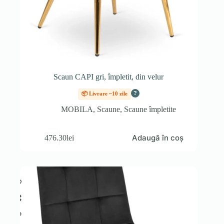
Scaun CAPI gri, împletit, din velur
?
📦 Livrare ~10 zile
MOBILA
,
Scaune
,
Scaune împletite
Adaugă în coș
476.30
lei