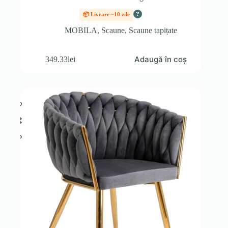
?
📦 Livrare ~10 zile
MOBILA
,
Scaune
,
Scaune tapițate
Adaugă în coș
349.33
lei