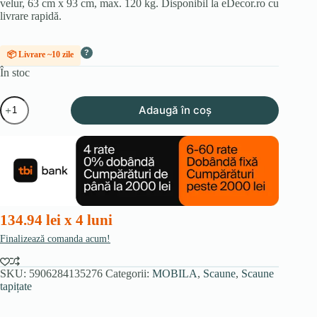
velur, 63 cm x 93 cm, max. 120 kg. Disponibil la eDecor.ro cu
livrare rapidă.
?
📦 Livrare ~10 zile
În stoc
Cantitate
Adaugă în coș
Scaun
rotativ
AKITA,
gri,
din
velur
134.94 lei x 4 luni
Finalizează comanda acum!
SKU:
5906284135276
Categorii:
MOBILA
,
Scaune
,
Scaune
tapițate