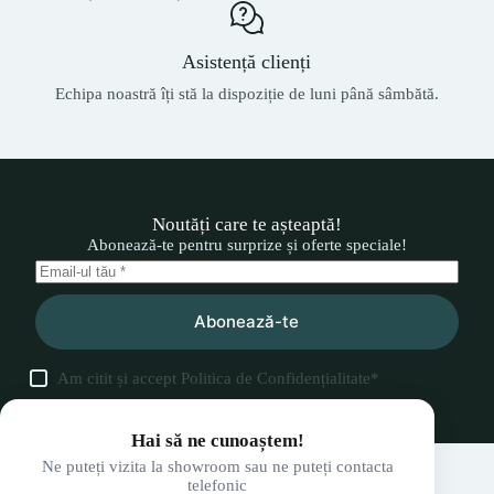
Asistență clienți
Echipa noastră îți stă la dispoziție de luni până sâmbătă.
Noutăți care te așteaptă!
Abonează-te pentru surprize și oferte speciale!
Abonează-te
Am citit și accept
Politica de Confidențialitate
*
Hai să ne cunoaștem!
Ne puteți vizita la showroom sau ne puteți contacta
telefonic