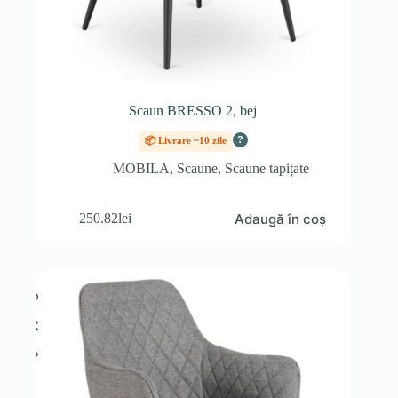
Scaun BRESSO 2, bej
?
📦 Livrare ~10 zile
MOBILA
,
Scaune
,
Scaune tapițate
Adaugă în coș
250.82
lei