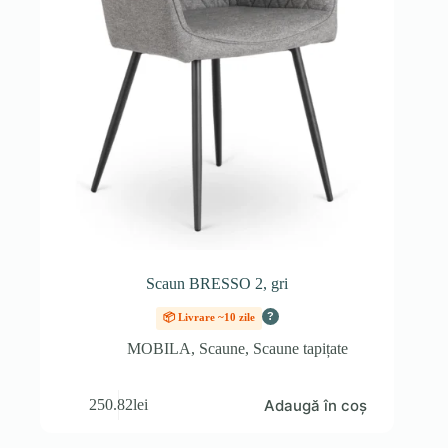
Scaun BRESSO 2, gri
?
📦 Livrare ~10 zile
MOBILA
,
Scaune
,
Scaune tapițate
Adaugă în coș
250.82
lei