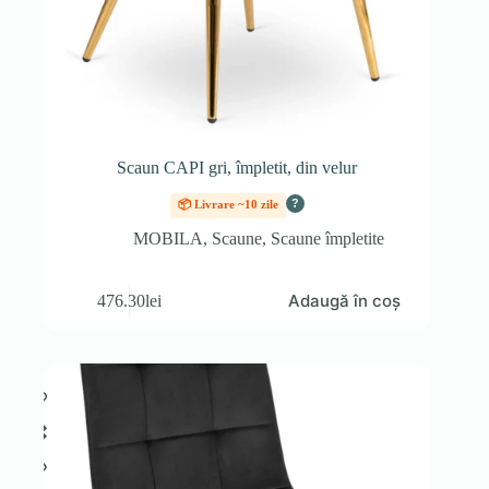
Scaun CAPI gri, împletit, din velur
?
📦 Livrare ~10 zile
MOBILA
,
Scaune
,
Scaune împletite
Adaugă în coș
476.30
lei