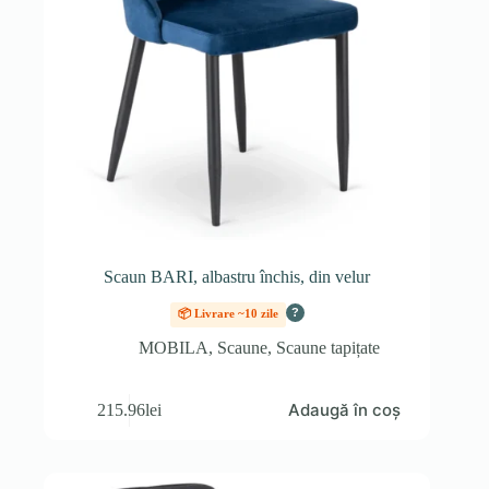
Scaun BARI, albastru închis, din velur
?
📦 Livrare ~10 zile
MOBILA
,
Scaune
,
Scaune tapițate
Adaugă în coș
215.96
lei