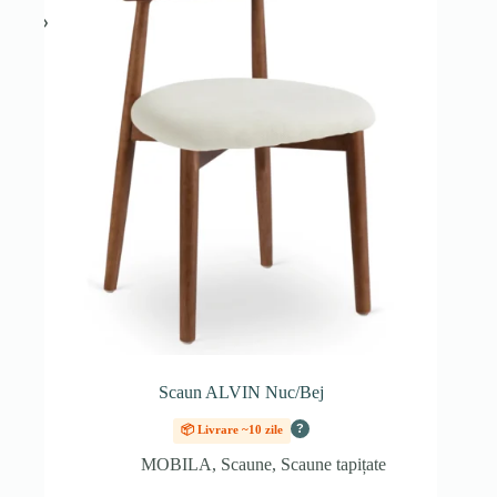
Scaun ALVIN Nuc/Bej
?
📦 Livrare ~10 zile
MOBILA
,
Scaune
,
Scaune tapițate