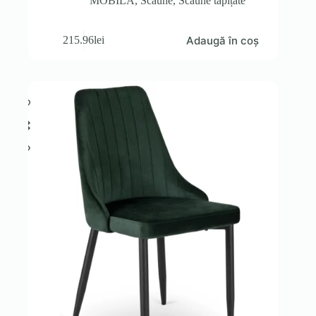
MOBILA
,
Scaune
,
Scaune tapițate
Adaugă în coș
215.96
lei