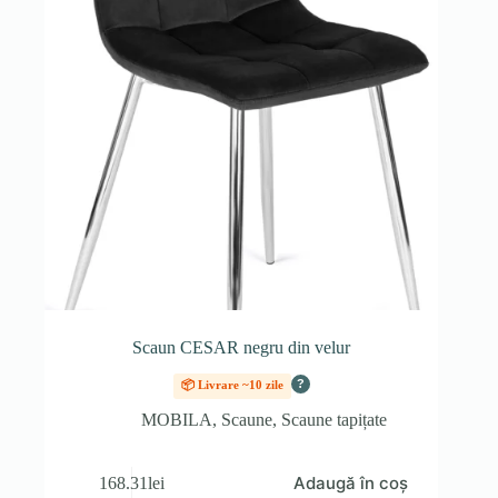
Scaun CESAR negru din velur
?
📦 Livrare ~10 zile
MOBILA
,
Scaune
,
Scaune tapițate
Adaugă în coș
168.31
lei