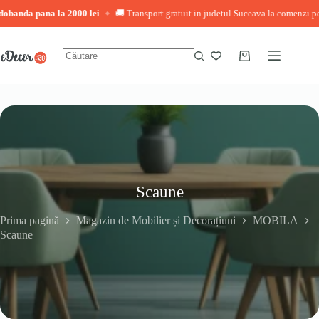
 pana la 2000 lei
🚚 Transport gratuit in judetul Suceava la comenzi peste 3.00
◆
Sari
la
conținut
Coș
Niciun
de
rezultat
cumpărături
Scaune
Prima pagină
Magazin de Mobilier și Decorațiuni
MOBILA
Scaune