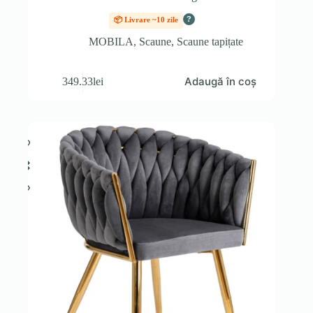
?
📦 Livrare ~10 zile
MOBILA
,
Scaune
,
Scaune tapițate
Adaugă în coș
349.33
lei