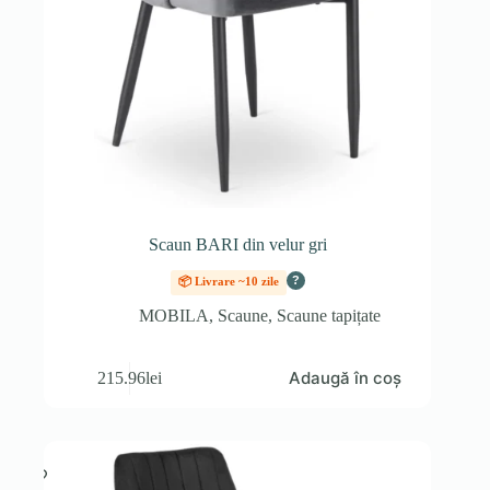
Scaun BARI din velur gri
?
📦 Livrare ~10 zile
MOBILA
,
Scaune
,
Scaune tapițate
Adaugă în coș
215.96
lei