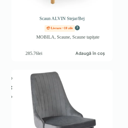
Scaun ALVIN Stejar/Bej
?
📦 Livrare ~10 zile
MOBILA
,
Scaune
,
Scaune tapițate
Adaugă în coș
285.76
lei