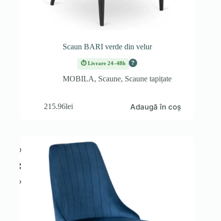
Scaun BARI verde din velur
?
⏱ Livrare 24–48h
MOBILA
,
Scaune
,
Scaune tapițate
Adaugă în coș
215.96
lei