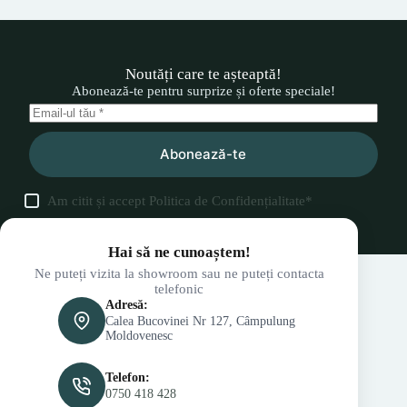
Noutăți care te așteaptă!
Abonează-te pentru surprize și oferte speciale!
Abonează-te
Am citit și accept
Politica de Confidențialitate
*
Hai să ne cunoaștem!
Ne puteți vizita la showroom sau ne puteți contacta
telefonic
Adresă:
Calea Bucovinei Nr 127, Câmpulung
Moldovenesc
Telefon:
0750 418 428