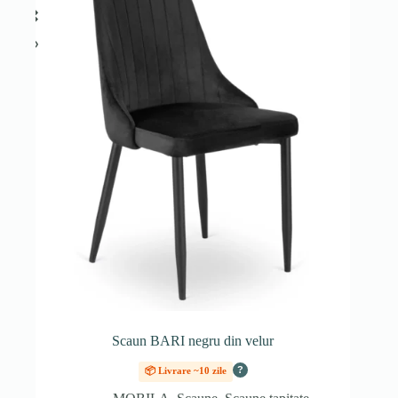
Scaun BARI negru din velur
?
📦 Livrare ~10 zile