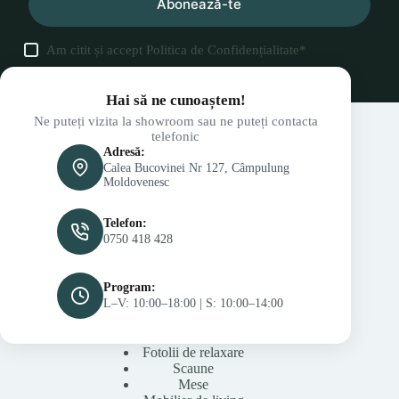
Abonează-te
Am citit și accept
Politica de Confidențialitate
*
Hai să ne cunoaștem!
Ne puteți vizita la showroom sau ne puteți contacta
telefonic
Adresă:
Calea Bucovinei Nr 127, Câmpulung
Moldovenesc
Telefon:
0750 418 428
Program:
L–V: 10:00–18:00 | S: 10:00–14:00
Fotolii de relaxare
Scaune
Mese