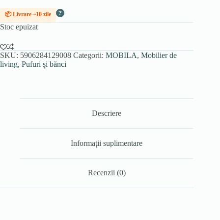
?
📦 Livrare ~10 zile
Stoc epuizat
SKU:
5906284129008
Categorii:
MOBILA
,
Mobilier de
living
,
Pufuri și bănci
Descriere
Informații suplimentare
Recenzii (0)