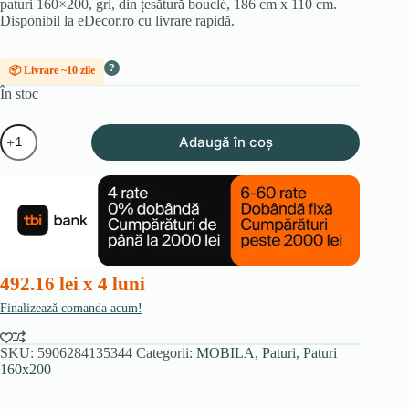
paturi 160×200, gri, din țesătură bouclé, 186 cm x 110 cm.
Disponibil la eDecor.ro cu livrare rapidă.
?
📦 Livrare ~10 zile
În stoc
Cantitate
Adaugă în coș
Pat
160x200
HAGA
cu
spațiu
de
depozitare,
gri
Boucle
492.16 lei x 4 luni
Finalizează comanda acum!
SKU:
5906284135344
Categorii:
MOBILA
,
Paturi
,
Paturi
160x200