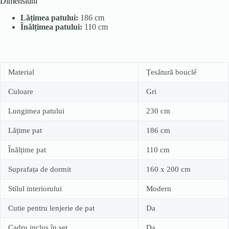
Dimensiuni
Lățimea patului:
186 cm
Înălțimea patului:
110 cm
Material
Țesătură bouclé
Culoare
Gri
Lungimea patului
230 cm
Lățime pat
186 cm
Înălțime pat
110 cm
Suprafața de dormit
160 x 200 cm
Stilul interiorului
Modern
Cutie pentru lenjerie de pat
Da
Cadru inclus în set
Da