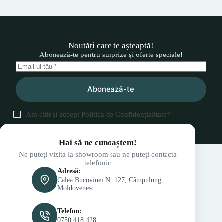
Noutăți care te așteaptă!
Abonează-te pentru surprize și oferte speciale!
Abonează-te
Am citit și accept
Politica de Confidențialitate
*
Hai să ne cunoaștem!
Ne puteți vizita la showroom sau ne puteți contacta
telefonic
Adresă:
Calea Bucovinei Nr 127, Câmpulung
Moldovenesc
Telefon:
0750 418 428