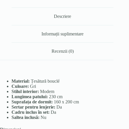
Descriere
Informații suplimentare
Recenzii (0)
Material:
Țesătură bouclé
Culoare:
Gri
Stilul interior:
Modern
Lungimea patului:
230 cm
Suprafața de dormit:
160 x 200 cm
Sertar pentru lenjerie:
Da
Cadru inclus în set:
Da
Saltea inclusă:
Nu