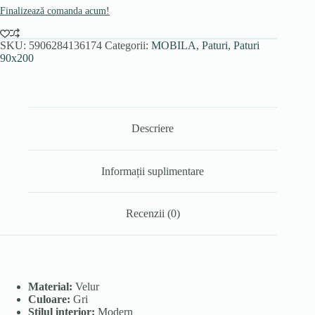
Finalizează comanda acum!
SKU:
5906284136174
Categorii:
MOBILA
,
Paturi
,
Paturi
90x200
Descriere
Informații suplimentare
Recenzii (0)
Material:
Velur
Culoare:
Gri
Stilul interior:
Modern