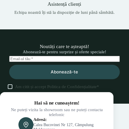
Asistență clienți
Echipa noastră îți stă la dispoziție de luni până sâmbătă.
Noutăți care te așteaptă!
Abonează-te pentru surprize și oferte speciale!
Abonează-te
Am citit și accept
Politica de Confidențialitate
*
Hai să ne cunoaștem!
Ne puteți vizita la showroom sau ne puteți contacta
telefonic
Adresă:
Calea Bucovinei Nr 127, Câmpulung