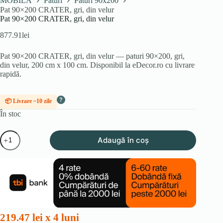
MOBILA
Paturi
Paturi 90x200
Pat 90×200 CRATER, gri, din velur
Pat 90×200 CRATER, gri, din velur
877.91
lei
Pat 90×200 CRATER, gri, din velur — paturi 90×200, gri,
din velur, 200 cm x 100 cm. Disponibil la eDecor.ro cu livrare
rapidă.
?
📦 Livrare ~10 zile
În stoc
Cantitate
Adaugă în coș
Pat
90x200
CRATER,
gri,
din
velur
219.47 lei x 4 luni