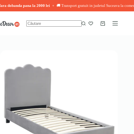
ra dobanda pana la 2000 lei
🚚 Transport gratuit in judetul Suceava la comenzi 
◆
Sari
la
conținut
Coș
Niciun
de
rezultat
cumpărături