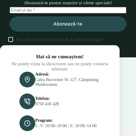
Abonează-te pentru surprize și oferte speciale!
Abonează-te
Am citit și accept
Politica de Confidențialitate
*
Hai să ne cunoaștem!
Ne puteți vizita la showroom sau ne puteți contacta
telefonic
Adresă:
Calea Bucovinei Nr 127, Câmpulung
Moldovenesc
Telefon:
0750 418 428
Program:
L–V: 10:00–18:00 | S: 10:00–14:00