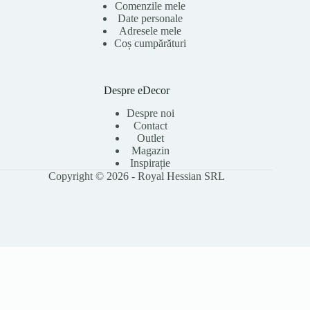
Comenzile mele
Date personale
Adresele mele
Coș cumpărături
Despre eDecor
Despre noi
Contact
Outlet
Magazin
Inspirație
Copyright © 2026 - Royal Hessian SRL
Folosim cookie-uri pentru a îmbunătăți experiența ta pe site, a analiza
traficul și a personaliza conținutul. Poți accepta toate cookie-urile sau le
poți refuza pe cele opționale. Citește
Politica Cookies
pentru detalii.