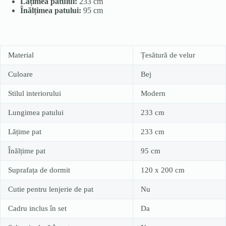
Lățimea patului:
233 cm
Înălțimea patului:
95 cm
Material
Țesătură de velur
Culoare
Bej
Stilul interiorului
Modern
Lungimea patului
233 cm
Lățime pat
233 cm
Înălțime pat
95 cm
Suprafața de dormit
120 x 200 cm
Cutie pentru lenjerie de pat
Nu
Cadru inclus în set
Da