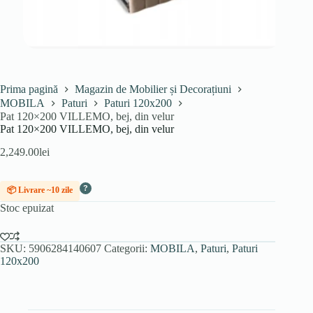
Prima pagină
Magazin de Mobilier și Decorațiuni
MOBILA
Paturi
Paturi 120x200
Pat 120×200 VILLEMO, bej, din velur
Pat 120×200 VILLEMO, bej, din velur
2,249.00
lei
?
📦 Livrare ~10 zile
Stoc epuizat
SKU:
5906284140607
Categorii:
MOBILA
,
Paturi
,
Paturi
120x200