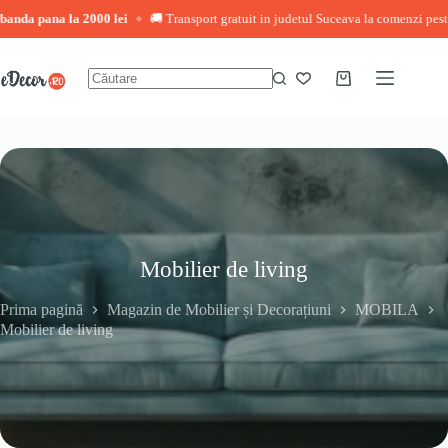
na la 2000 lei
🚚 Transport gratuit in judetul Suceava la comenzi peste 3.000 le
◆
Sari
la
conținut
Coș
Niciun
de
rezultat
cumpărături
Mobilier de living
Prima pagină
Magazin de Mobilier și Decorațiuni
MOBILA
Mobilier de living