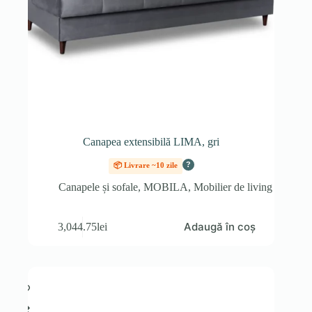
Canapea extensibilă LIMA, gri
?
📦 Livrare ~10 zile
Canapele și sofale
,
MOBILA
,
Mobilier de living
Adaugă în coș
3,044.75
lei