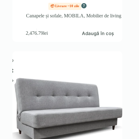
?
📦 Livrare ~10 zile
Canapele și sofale
,
MOBILA
,
Mobilier de living
Adaugă în coș
2,476.79
lei