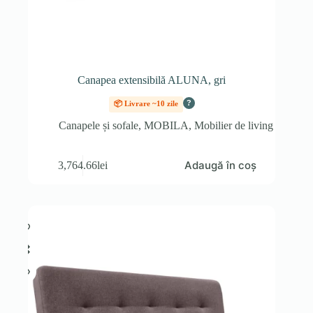
Canapea extensibilă ALUNA, gri
?
📦 Livrare ~10 zile
Canapele și sofale
,
MOBILA
,
Mobilier de living
Adaugă în coș
3,764.66
lei