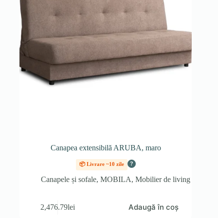
Canapea extensibilă ARUBA, maro
?
📦 Livrare ~10 zile
Canapele și sofale
,
MOBILA
,
Mobilier de living
Adaugă în coș
2,476.79
lei