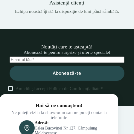
Asistență clienți
Echipa noastră îți stă la dispoziție de luni până sâmbătă.
Noutăți care te așteaptă!
Abonează-te pentru surprize și oferte speciale!
Abonează-te
Am citit și accept
Politica de Confidențialitate
*
Hai să ne cunoaștem!
Ne puteți vizita la showroom sau ne puteți contacta
telefonic
Adresă:
Calea Bucovinei Nr 127, Câmpulung
Moldovenesc