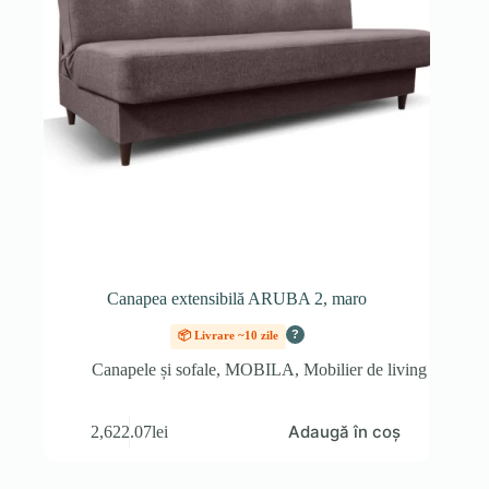
Canapea extensibilă ARUBA 2, maro
?
📦 Livrare ~10 zile
Canapele și sofale
,
MOBILA
,
Mobilier de living
Adaugă în coș
2,622.07
lei