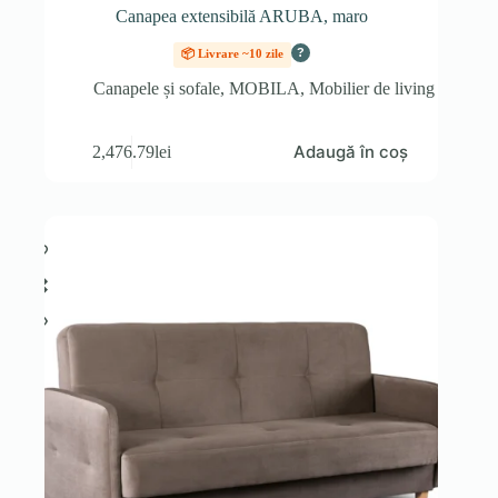
Canapea extensibilă ARUBA, maro
?
📦 Livrare ~10 zile
Canapele și sofale
,
MOBILA
,
Mobilier de living
Adaugă în coș
2,476.79
lei