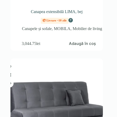
Canapea extensibilă LIMA, bej
?
📦 Livrare ~10 zile
Canapele și sofale
,
MOBILA
,
Mobilier de living
Adaugă în coș
3,044.75
lei