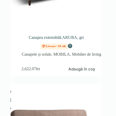
Canapea extensibilă ARUBA, gri
?
📦 Livrare ~10 zile
Canapele și sofale
,
MOBILA
,
Mobilier de living
Adaugă în coș
2,622.07
lei