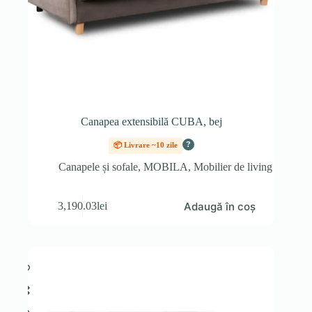
Canapea extensibilă CUBA, bej
?
📦 Livrare ~10 zile
Canapele și sofale
,
MOBILA
,
Mobilier de living
Adaugă în coș
3,190.03
lei