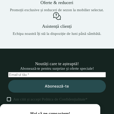
Oferte & reduceri
Promoții exclusive și reduceri de sezon la mobilier selectat.
Asistență clienți
Echipa noastră îți stă la dispoziție de luni până sâmbătă.
Noutăți care te așteaptă!
Abonează-te pentru surprize și oferte speciale!
Abonează-te
Am citit și accept
Politica de Confidențialitate
*
Hai să ne cunoaștem!