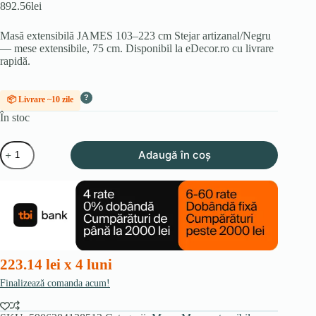
892.56
lei
Masă extensibilă JAMES 103–223 cm Stejar artizanal/Negru
— mese extensibile, 75 cm. Disponibil la eDecor.ro cu livrare
rapidă.
?
📦 Livrare ~10 zile
În stoc
Cantitate
Adaugă în coș
Masă
extensibilă
JAMES
103–
223
cm
Stejar
artizanal/Negru
223.14 lei x 4 luni
Finalizează comanda acum!