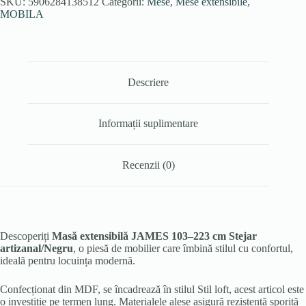
SKU:
5906284138512
Categorii:
Mese
,
Mese extensibile
,
MOBILA
Descriere
Informații suplimentare
Recenzii (0)
Descoperiți
Masă extensibilă JAMES 103–223 cm Stejar
artizanal/Negru
, o piesă de mobilier care îmbină stilul cu confortul,
ideală pentru locuința modernă.
Confecționat din MDF, se încadrează în stilul Stil loft, acest articol este
o investiție pe termen lung. Materialele alese asigură rezistență sporită