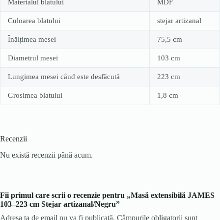
Materialul blatului
MDF
Culoarea blatului
stejar artizanal
Înălțimea mesei
75,5 cm
Diametrul mesei
103 cm
Lungimea mesei când este desfăcută
223 cm
Grosimea blatului
1,8 cm
Recenzii
Nu există recenzii până acum.
Fii primul care scrii o recenzie pentru „Masă extensibilă JAMES
103–223 cm Stejar artizanal/Negru”
Adresa ta de email nu va fi publicată.
Câmpurile obligatorii sunt