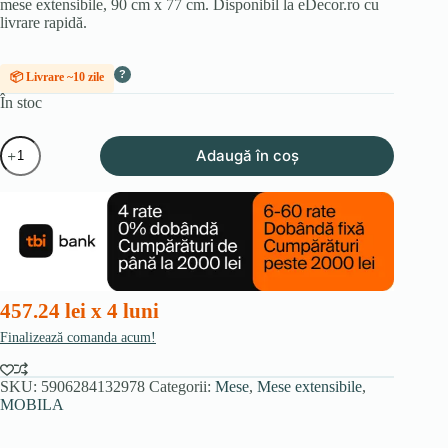
mese extensibile, 90 cm x 77 cm. Disponibil la eDecor.ro cu
livrare rapidă.
?
📦 Livrare ~10 zile
În stoc
Cantitate
Adaugă în coș
Masa
HAMPTON
extensibilă
160-
240
cm
Nuc/Negru
457.24 lei x 4 luni
Finalizează comanda acum!
SKU:
5906284132978
Categorii:
Mese
,
Mese extensibile
,
MOBILA