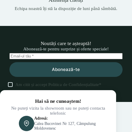
Echipa noastră îți stă la dispoziție de luni până sâmbătă.
Noutăți care te așteaptă!
Abonează-te pentru surprize și oferte speciale!
Abonează-te
Am citit și accept
Politica de Confidențialitate
*
Hai să ne cunoaștem!
Ne puteți vizita la showroom sau ne puteți contacta
telefonic
Adresă:
Calea Bucovinei Nr 127, Câmpulung
Moldovenesc