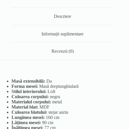
Descriere
Informații suplimentare
Recenzii (0)
Masă extensibilă:
Da
Forma mesei:
Masă dreptunghiulară
Stilul interiorului:
Loft
Culoarea corpului:
negru
Materialul corpului:
metal
Material blat:
MDF
Culoarea blatului:
stejar auriu
Lungimea mesei:
160 cm
Lățimea mesei:
90 cm
Înălțimea mesei:
77 cm