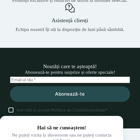
Promoții exclusive și reduceri de sezon la mobilier selectat.
Asistență clienți
Echipa noastră îți stă la dispoziție de luni până sâmbătă.
Noutăți care te așteaptă!
Abonează-te pentru surprize și oferte speciale!
Abonează-te
Am citit și accept
Politica de Confidențialitate
*
Hai să ne cunoaștem!
Ne puteți vizita la showroom sau ne puteți contacta