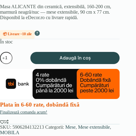
Masa ALICANTE din ceramică, extensibilă, 160-200 cm,
marmură neagră/nuc — mese extensibile, 90 cm x 77 cm.
Disponibil la eDecor.ro cu livrare rapidă.
?
📦 Livrare ~10 zile
În stoc
Cantitate
Adaugă în coș
ALICANTE
Masă
extensibilă
din
ceramică
160-
200
cm
Marmură
Plata în 6-60 rate, dobândă fixă
neagră/nuc
Finalizează comanda acum!
SKU:
5906284132213
Categorii:
Mese
,
Mese extensibile
,
MOBILA