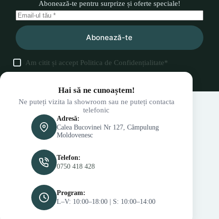
Abonează-te pentru surprize și oferte speciale!
Abonează-te
Am citit și accept
Politica de Confidențialitate
*
Hai să ne cunoaștem!
Ne puteți vizita la showroom sau ne puteți contacta
telefonic
Adresă:
Calea Bucovinei Nr 127, Câmpulung
Moldovenesc
Telefon:
0750 418 428
Program:
L–V: 10:00–18:00 | S: 10:00–14:00