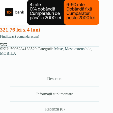
extensibilă
80-
200
cm,
stejar
Craft/negru
321.76 lei x 4 luni
Finalizează comanda acum!
SKU:
5906284138529
Categorii:
Mese
,
Mese extensibile
,
MOBILA
Descriere
Informații suplimentare
Recenzii (0)