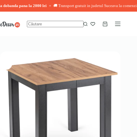
banda pana la 2000 lei
🚚 Transport gratuit in judetul Suceava la comenzi peste 
◆
Sari
la
conținut
Coș
Niciun
de
rezultat
cumpărături