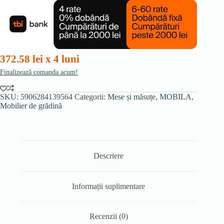
grădină
ARGOS
140-
180
cm
Stejar/Negru
372.58 lei x 4 luni
Finalizează comanda acum!
SKU:
5906284139564
Categorii:
Mese și măsuțe
,
MOBILA
,
Mobilier de grădină
Descriere
Informații suplimentare
Recenzii (0)