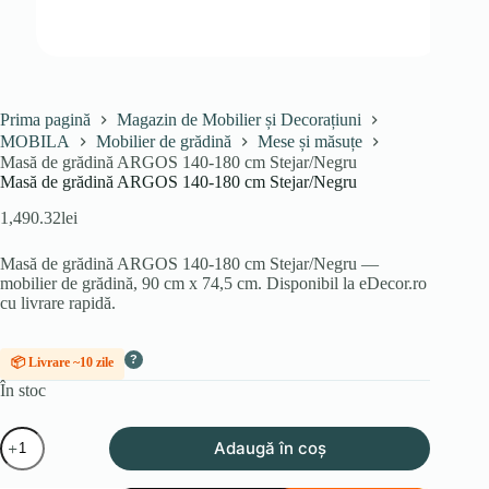
Prima pagină
Magazin de Mobilier și Decorațiuni
MOBILA
Mobilier de grădină
Mese și măsuțe
Masă de grădină ARGOS 140-180 cm Stejar/Negru
Masă de grădină ARGOS 140-180 cm Stejar/Negru
1,490.32
lei
Masă de grădină ARGOS 140-180 cm Stejar/Negru —
mobilier de grădină, 90 cm x 74,5 cm. Disponibil la eDecor.ro
cu livrare rapidă.
?
📦 Livrare ~10 zile
În stoc
Cantitate
Adaugă în coș
Masă
de