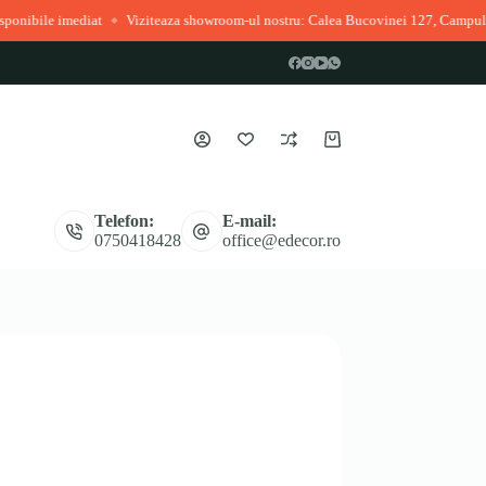
Viziteaza showroom-ul nostru: Calea Bucovinei 127, Campulung Moldovenesc
◆
Coș
de
cumpărături
Telefon:
E-mail:
0750418428
office@edecor.ro