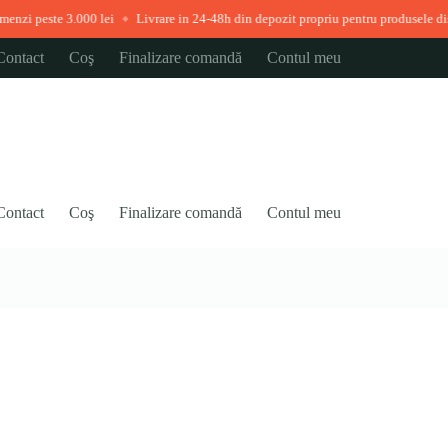
lei
Livrare in 24-48h din depozit propriu pentru produsele disponibile imediat
◆
Contact
Coş
Finalizare comandă
Contul meu
Contact
Coş
Finalizare comandă
Contul meu