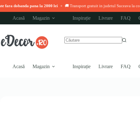
pana la 2000 lei
🚚 Transport gratuit in judetul Suceava la comenzi peste 3.000 
◆
Sari
Acasă
Magazin
Inspirație
Livrare
FAQ
la
conținut
Niciun
rezultat
Acasă
Magazin
Inspirație
Livrare
FAQ