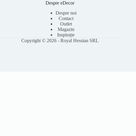
Despre eDecor
Despre noi
Contact
Outlet
Magazin
Inspirație
Copyright © 2026 - Royal Hessian SRL
Folosim cookie-uri pentru a îmbunătăți experiența ta pe site, a analiza
traficul și a personaliza conținutul. Poți accepta toate cookie-urile sau le
poți refuza pe cele opționale. Citește
Politica Cookies
pentru detalii.
Accept toate
Refuz