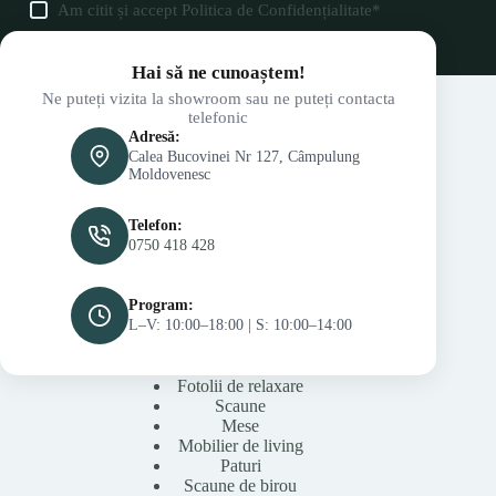
Am citit și accept
Politica de Confidențialitate
*
Hai să ne cunoaștem!
Ne puteți vizita la showroom sau ne puteți contacta
telefonic
Adresă:
Calea Bucovinei Nr 127, Câmpulung
Moldovenesc
Telefon:
0750 418 428
Program:
L–V: 10:00–18:00 | S: 10:00–14:00
Fotolii de relaxare
Scaune
Mese
Mobilier de living
Paturi
Scaune de birou