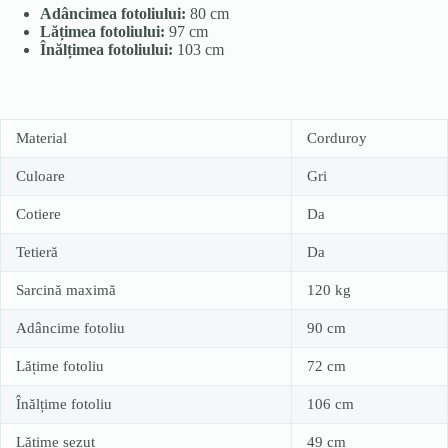
Adâncimea fotoliului:
80 cm
Lățimea fotoliului:
97 cm
Înălțimea fotoliului:
103 cm
Material
Corduroy
Culoare
Gri
Cotiere
Da
Tetieră
Da
Sarcină maximă
120 kg
Adâncime fotoliu
90 cm
Lățime fotoliu
72 cm
Înălțime fotoliu
106 cm
Lățime șezut
49 cm