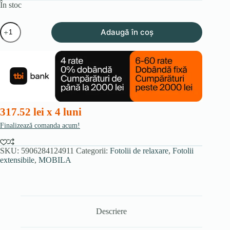
În stoc
Cantitate
Adaugă în coș
Fotoliu
extensibil
cu
funcție
de
masaj
SEBASTIAN,
gri,
din
317.52 lei x 4 luni
velur
Finalizează comanda acum!
SKU:
5906284124911
Categorii:
Fotolii de relaxare
,
Fotolii
extensibile
,
MOBILA
Descriere