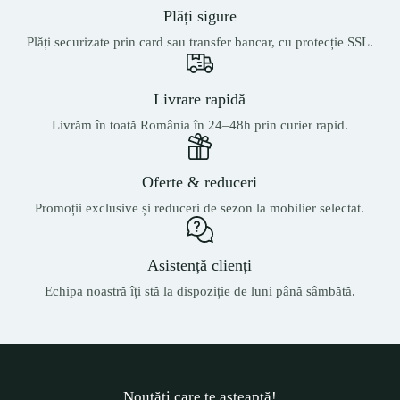
Plăți sigure
Plăți securizate prin card sau transfer bancar, cu protecție SSL.
Livrare rapidă
Livrăm în toată România în 24–48h prin curier rapid.
Oferte & reduceri
Promoții exclusive și reduceri de sezon la mobilier selectat.
Asistență clienți
Echipa noastră îți stă la dispoziție de luni până sâmbătă.
Noutăți care te așteaptă!