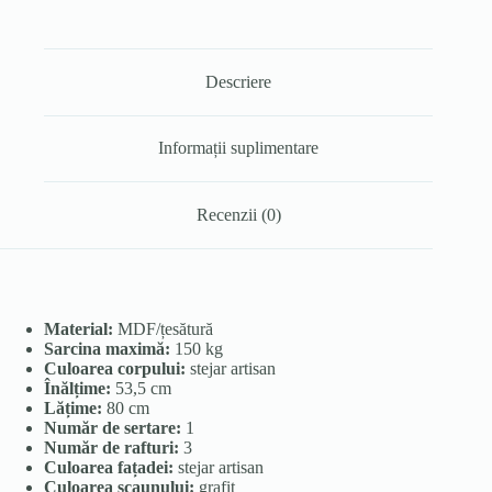
Descriere
Informații suplimentare
Recenzii (0)
Material:
MDF/țesătură
Sarcina maximă:
150 kg
Culoarea corpului:
stejar artisan
Înălțime:
53,5 cm
Lățime:
80 cm
Număr de sertare:
1
Număr de rafturi:
3
Culoarea fațadei:
stejar artisan
Culoarea scaunului:
grafit