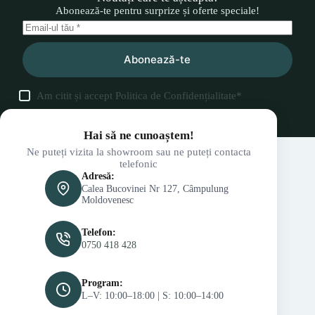
Abonează-te pentru surprize și oferte speciale!
Abonează-te
Am citit și accept
Politica de Confidențialitate
*
Hai să ne cunoaștem!
Ne puteți vizita la showroom sau ne puteți contacta
telefonic
Adresă:
Calea Bucovinei Nr 127, Câmpulung
Moldovenesc
Telefon:
0750 418 428
Program:
L–V: 10:00–18:00 | S: 10:00–14:00