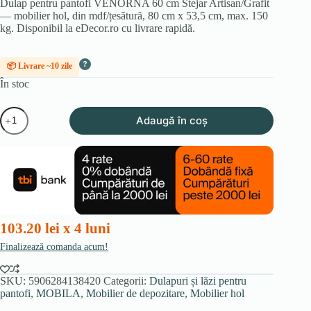
Dulap pentru pantofi VENORNA 60 cm Stejar Artisan/Grafit
— mobilier hol, din mdf/țesătură, 80 cm x 53,5 cm, max. 150
kg. Disponibil la eDecor.ro cu livrare rapidă.
?
📦 Livrare ~10 zile
În stoc
Cantitate
Adaugă în coș
Dulap
pentru
pantofi
VENORNA
60
cm
Stejar
Artisan/Grafit
103.20 lei x 4 luni
Finalizează comanda acum!
SKU:
5906284138420
Categorii:
Dulapuri și lăzi pentru
pantofi
,
MOBILA
,
Mobilier de depozitare
,
Mobilier hol