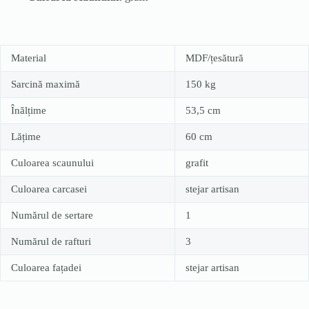
Material
MDF/țesătură
Sarcină maximă
150 kg
Înălțime
53,5 cm
Lățime
60 cm
Culoarea scaunului
grafit
Culoarea carcasei
stejar artisan
Numărul de sertare
1
Numărul de rafturi
3
Culoarea fațadei
stejar artisan