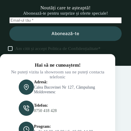
Noutăți care te așteaptă!
Abonează-te pentru surprize și oferte speciale!
Abonează-te
Am citit și accept
Politica de Confidențialitate
*
Hai să ne cunoaștem!
Ne puteți vizita la showroom sau ne puteți contacta
telefonic
Adresă:
Calea Bucovinei Nr 127, Câmpulung
Moldovenesc
Telefon:
0750 418 428
Program: