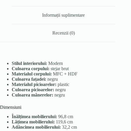
Informații suplimentare
Recenzii (0)
Stilul interiorului:
Modern
Culoarea corpului:
stejar brut
Materialul corpului:
MFC + HDF
Culoarea fațadei:
negru
Materialul picioarelor:
plastic
Culoarea picioarelor:
negru
Culoarea mânerelor:
negru
Dimensiuni
Înălțimea mobilierului:
96,8 cm
Lățimea mobilierului:
119,6 cm
Adâncimea mobilierului:
32,2 cm