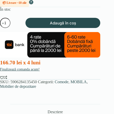
?
📦 Livrare ~10 zile
În stoc
Cantitate
Adaugă în coș
Comodă
BLAGO
MIDI
A
119,6
cm
Stejar
brut/Negru
166.70 lei x 4 luni
Finalizează comanda acum!
SKU:
5906284135450
Categorii:
Comode
,
MOBILA
,
Mobilier de depozitare
Descriere