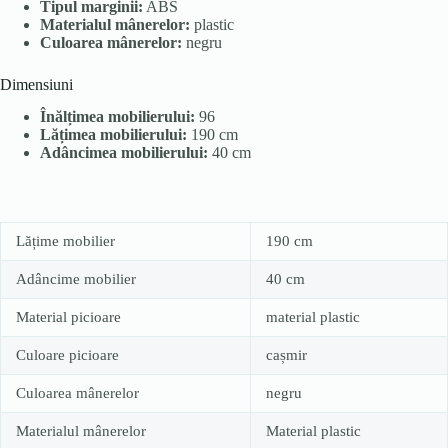
Tipul marginii:
ABS
Materialul mânerelor:
plastic
Culoarea mânerelor:
negru
Dimensiuni
Înălțimea mobilierului:
96
Lățimea mobilierului:
190 cm
Adâncimea mobilierului:
40 cm
Lățime mobilier
190 cm
Adâncime mobilier
40 cm
Material picioare
material plastic
Culoare picioare
cașmir
Culoarea mânerelor
negru
Materialul mânerelor
Material plastic