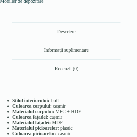
Mobilier de depozitare
Descriere
Informații suplimentare
Recenzii (0)
Stilul interiorului:
Loft
Culoarea corpului:
cașmir
Materialul corpului:
MFC + HDF
Culoarea fațadei:
cașmir
Materialul fațadei:
MDF
Materialul picioarelor:
plastic
Culoarea picioarelor:
cașmir