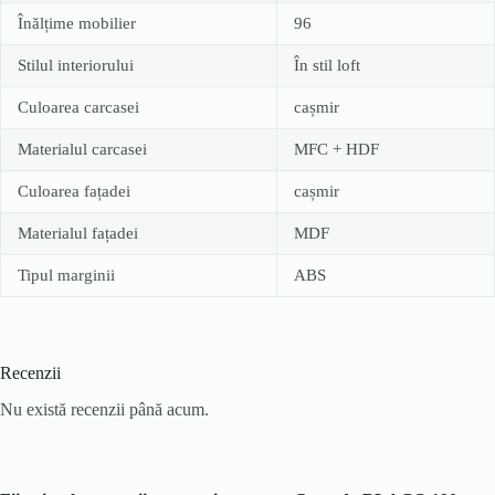
Înălțime mobilier
96
Stilul interiorului
În stil loft
Culoarea carcasei
cașmir
Materialul carcasei
MFC + HDF
Culoarea fațadei
cașmir
Materialul fațadei
MDF
Tipul marginii
ABS
Recenzii
Nu există recenzii până acum.