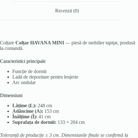
Recenzii (0)
Colțare
Colțar HAVANA MINI
— piesă de mobilier tapițat, produsă
la comandă.
Caracteristici principale
Funcție de dormit
Ladă de depozitare pentru lenjerie
Arc ondulat
Dimensiuni
Lățime (L):
248 cm
Adâncime (A):
153 cm
Înălțime (Î):
41 cm
Suprafața de dormit:
133 × 204 cm
Toleranță de producție ± 3 cm. Dimensiunile finale se confirmă la