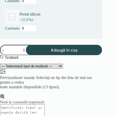
Cantitate:
Pernă silicon
+
32.67
lei
Cantitate:
Cantitate
Adaugă în coș
Colțar
HAVANA
Tesătură
MINI
Previzualizare nuanțe
Selectați un tip din lista de mai sus
pentru a vedea
toate nuanțele disponibile (13 tipuri).
Notă la comandă
(opțional)