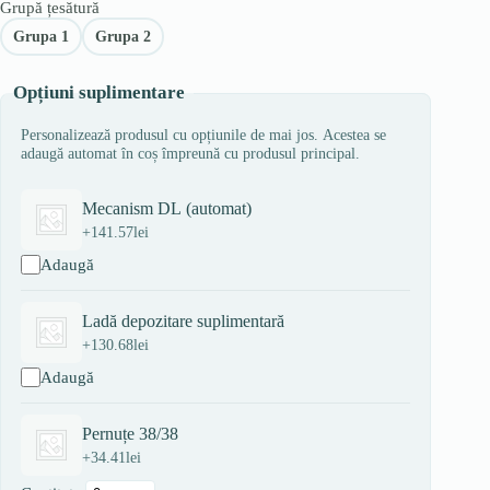
Grupă țesătură
Grupa 1
Grupa 2
Opțiuni suplimentare
Personalizează produsul cu opțiunile de mai jos. Acestea se
adaugă automat în coș împreună cu produsul principal.
Mecanism DL (automat)
+
141.57
lei
Adaugă
Ladă depozitare suplimentară
+
130.68
lei
Adaugă
Pernuțe 38/38
+
34.41
lei