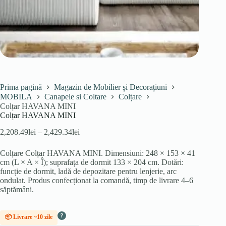
Prima pagină
Magazin de Mobilier și Decorațiuni
MOBILA
Canapele si Coltare
Colțare
Colțar HAVANA MINI
Colțar HAVANA MINI
Interval
2,208.49
lei
–
2,429.34
lei
de
prețuri:
Colțare Colțar HAVANA MINI. Dimensiuni: 248 × 153 × 41
2,208.49lei
cm (L × A × Î); suprafața de dormit 133 × 204 cm. Dotări:
până
funcție de dormit, ladă de depozitare pentru lenjerie, arc
la
ondulat. Produs confecționat la comandă, timp de livrare 4–6
2,429.34lei
săptămâni.
?
📦 Livrare ~10 zile