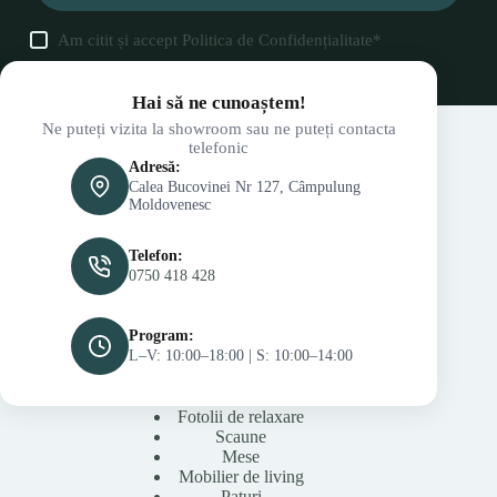
Am citit și accept
Politica de Confidențialitate
*
Hai să ne cunoaștem!
Ne puteți vizita la showroom sau ne puteți contacta
telefonic
Adresă:
Calea Bucovinei Nr 127, Câmpulung
Moldovenesc
Telefon:
0750 418 428
Program:
L–V: 10:00–18:00 | S: 10:00–14:00
Fotolii de relaxare
Scaune
Mese
Mobilier de living
Paturi