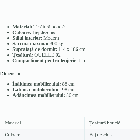
Material:
Țesătură bouclé
Culoare:
Bej deschis
Stilul interior:
Modern
Sarcina maximă:
300 kg
Suprafață de dormit:
114 x 186 cm
Țesătură:
QUELLE 02
Compartiment pentru lenjerie:
Da
Dimensiuni
Înălțimea mobilierului:
88 cm
Lățimea mobilierului:
198 cm
Adâncimea mobilierului:
86 cm
Material
Țesătură bouclé
Culoare
Bej deschis