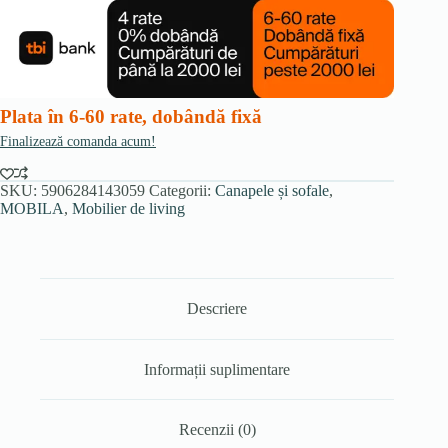
PORTO,
bej
deschis,
Boucle
Plata în 6-60 rate, dobândă fixă
Finalizează comanda acum!
SKU:
5906284143059
Categorii:
Canapele și sofale
,
MOBILA
,
Mobilier de living
Descriere
Informații suplimentare
Recenzii (0)