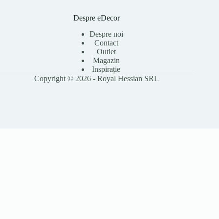
Despre eDecor
Despre noi
Contact
Outlet
Magazin
Inspirație
Copyright © 2026 - Royal Hessian SRL
Folosim cookie-uri pentru a îmbunătăți experiența ta pe site, a analiza
traficul și a personaliza conținutul. Poți accepta toate cookie-urile sau le
poți refuza pe cele opționale. Citește
Politica Cookies
pentru detalii.