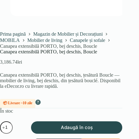
Prima pagină
Magazin de Mobilier și Decorațiuni
MOBILA
Mobilier de living
Canapele și sofale
Canapea extensibilă PORTO, bej deschis, Boucle
Canapea extensibilă PORTO, bej deschis, Boucle
3,186.74
lei
Canapea extensibilă PORTO, bej deschis, țesătură Boucle —
mobilier de living, bej deschis, din țesătură bouclé. Disponibil
la eDecor.ro cu livrare rapidă.
?
📦 Livrare ~10 zile
În stoc
Cantitate
Adaugă în coș
Canapea
extensibilă