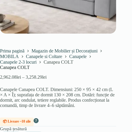
Prima pagină
Magazin de Mobilier și Decorațiuni
MOBILA
Canapele si Coltare
Canapele
Canapele 2-3 locuri
Canapea COLT
Canapea COLT
Interval
2,962.08
lei
–
3,258.29
lei
de
prețuri:
Canapele Canapea COLT. Dimensiuni: 250 × 95 × 42 cm (L
2,962.08lei
× A × Î); suprafața de dormit 130 × 208 cm. Dotări: funcție de
până
dormit, arc ondulat, tetiere reglabile. Produs confecționat la
la
comandă, timp de livrare 4–6 săptămâni.
3,258.29lei
?
📦 Livrare ~10 zile
Grupă țesătură