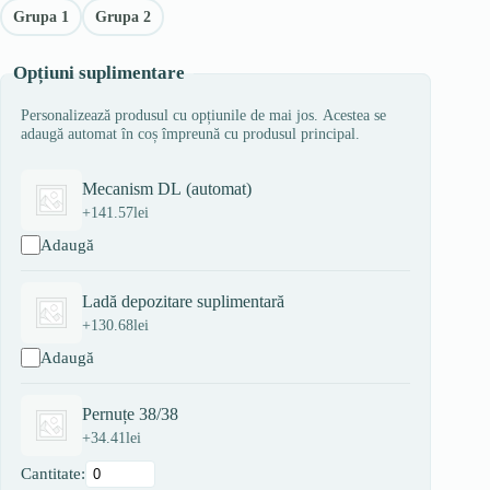
Grupa 1
Grupa 2
Opțiuni suplimentare
Personalizează produsul cu opțiunile de mai jos. Acestea se
adaugă automat în coș împreună cu produsul principal.
Mecanism DL (automat)
+
141.57
lei
Adaugă
Ladă depozitare suplimentară
+
130.68
lei
Adaugă
Pernuțe 38/38
+
34.41
lei
Cantitate: