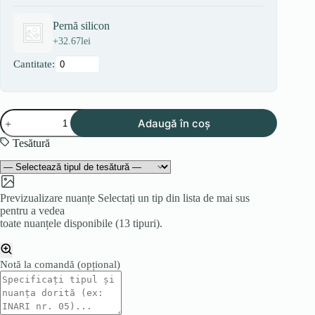
Pernă silicon
+
32.67
lei
Cantitate:
Cantitate
Adaugă în coș
Canapea
COLT
Tesătură
Previzualizare nuanțe
Selectați un tip din lista de mai sus
pentru a vedea
toate nuanțele disponibile (13 tipuri).
Notă la comandă
(opțional)