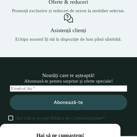
Oferte & reduceri
Promoții exclusive și reduceri de sezon la mobilier selectat.
Asistență clienți
Echipa noastră îți stă la dispoziție de luni până sâmbătă.
Noutăți care te așteaptă!
Abonează-te pentru surprize și oferte speciale!
Abonează-te
Am citit și accept
Politica de Confidențialitate
*
Hai să ne cunoaștem!