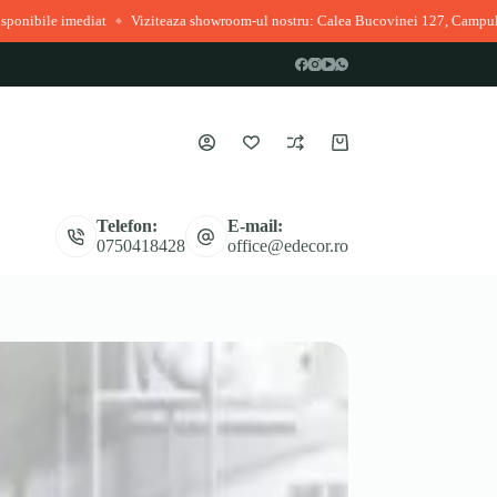
t
Viziteaza showroom-ul nostru: Calea Bucovinei 127, Campulung Moldovenes
◆
Coș
de
cumpărături
Telefon:
E-mail:
0750418428
office@edecor.ro