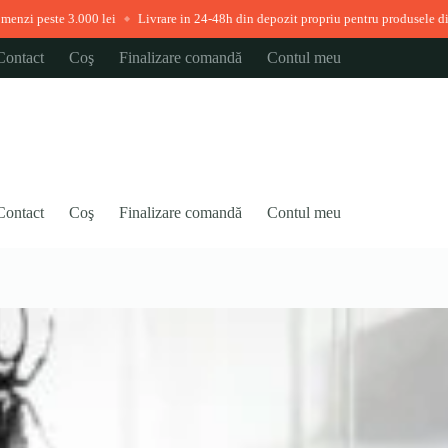
 lei
Livrare in 24-48h din depozit propriu pentru produsele disponibile imedia
◆
Contact
Coş
Finalizare comandă
Contul meu
Contact
Coş
Finalizare comandă
Contul meu